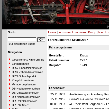
Suche
Home
|
Industrielokomotiven
|
Krupp
|
Nachkri
Fahrzeugportrait Krupp 2937
zur erweiterten Suche
Fahrzeugstamm
Navigation
Hersteller:
Krupp
Geschichte & Hintergründe
Fabriknummer:
2937
Länderbahnen
Baujahr:
1949
DRG-Einheitslokomotiven
DRG-Zahnradlokomotiven
DRG-Schmalspurlok.
Kriegslokomotiven
Verlagerungsbauten
Lebenslauf
DB-Neubaulokomotiven
DB-Umbaulokomotiven
25.11.1953
Auslieferung an Arenberg Be
DR-Neubaulokomotiven
25.11.1953
Einsatz auf Zeche Brassert, M
DR-Rekolokomotiven
01.01.1957
=> Rheinstahl Bergbau AG, E
DR - "6000er"