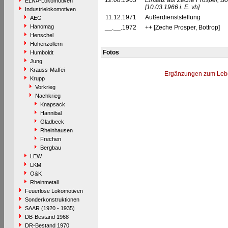
12.08.1963
Einsatz auf Zeche Prosper, Bo
ELNA-Lokomotiven
[10.03.1966 i. E. vh]
Industrielokomotiven
11.12.1971
Außerdienststellung
AEG
Hanomag
__.__.1972
++ [Zeche Prosper, Bottrop]
Henschel
Hohenzollern
Fotos
Humboldt
Jung
Krauss-Maffei
Ergänzungen zum Leb
Krupp
Vorkrieg
Nachkrieg
Knapsack
Hannibal
Gladbeck
Rheinhausen
Frechen
Bergbau
LEW
LKM
O&K
Rheinmetall
Feuerlose Lokomotiven
Sonderkonstruktionen
SAAR (1920 - 1935)
DB-Bestand 1968
DR-Bestand 1970