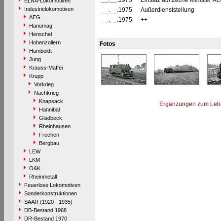
__.__.1975
Einsatz auf Zeche Minister 
ELNA-Lokomotiven
Industrielokomotiven
__.__.1975
Außerdienststellung
AEG
__.__.1975
++
Hanomag
Henschel
Hohenzollern
Fotos
Humboldt
Jung
Krauss-Maffei
Krupp
Vorkrieg
Nachkrieg
Knapsack
Ergänzungen zum Leb
Hannibal
Gladbeck
Rheinhausen
Frechen
Bergbau
LEW
LKM
O&K
Rheinmetall
Feuerlose Lokomotiven
Sonderkonstruktionen
SAAR (1920 - 1935)
DB-Bestand 1968
DR-Bestand 1970