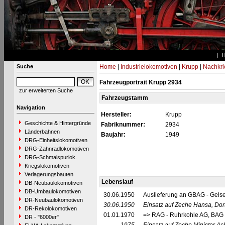
Suche
Home
|
Industrielokomotiven
|
Krupp
|
Nachkri
Fahrzeugportrait Krupp 2934
zur erweiterten Suche
Fahrzeugstamm
Navigation
Hersteller:
Krupp
Geschichte & Hintergründe
Fabriknummer:
2934
Länderbahnen
Baujahr:
1949
DRG-Einheitslokomotiven
DRG-Zahnradlokomotiven
DRG-Schmalspurlok.
Kriegslokomotiven
Verlagerungsbauten
Lebenslauf
DB-Neubaulokomotiven
DB-Umbaulokomotiven
30.06.1950
Auslieferung an GBAG - Gels
DR-Neubaulokomotiven
30.06.1950
Einsatz auf Zeche Hansa, Do
DR-Rekolokomotiven
01.01.1970
=> RAG - Ruhrkohle AG, BAG
DR - "6000er"