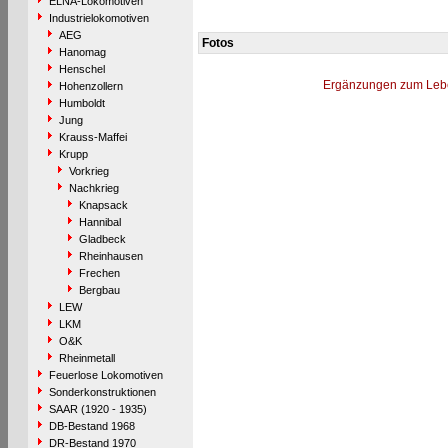
ELNA-Lokomotiven
Industrielokomotiven
AEG
Fotos
Hanomag
Henschel
Ergänzungen zum Leb
Hohenzollern
Humboldt
Jung
Krauss-Maffei
Krupp
Vorkrieg
Nachkrieg
Knapsack
Hannibal
Gladbeck
Rheinhausen
Frechen
Bergbau
LEW
LKM
O&K
Rheinmetall
Feuerlose Lokomotiven
Sonderkonstruktionen
SAAR (1920 - 1935)
DB-Bestand 1968
DR-Bestand 1970