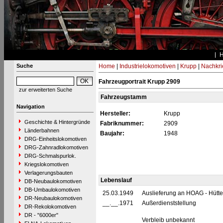
Suche
Home
|
Industrielokomotiven
|
Krupp
|
Nachkri
Fahrzeugportrait Krupp 2909
zur erweiterten Suche
Fahrzeugstamm
Navigation
Hersteller:
Krupp
Geschichte & Hintergründe
Fabriknummer:
2909
Länderbahnen
Baujahr:
1948
DRG-Einheitslokomotiven
DRG-Zahnradlokomotiven
DRG-Schmalspurlok.
Kriegslokomotiven
Verlagerungsbauten
Lebenslauf
DB-Neubaulokomotiven
DB-Umbaulokomotiven
25.03.1949
Auslieferung an HOAG - Hütt
DR-Neubaulokomotiven
__.__.1971
Außerdienststellung
DR-Rekolokomotiven
DR - "6000er"
Verbleib unbekannt