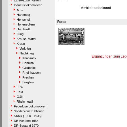
ELNA-Lokomotiven
Industrielokomotiven
Verbleib unbekannt
AEG
Hanomag
Henschel
Fotos
Hohenzollern
Humboldt
Jung
Krauss-Maffei
Krupp
Vorkrieg
Nachkrieg
Ergänzungen zum Leb
Knapsack
Hannibal
Gladbeck
Rheinhausen
Frechen
Bergbau
LEW
LKM
O&K
Rheinmetall
Feuerlose Lokomotiven
Sonderkonstruktionen
SAAR (1920 - 1935)
DB-Bestand 1968
DR-Bestand 1970