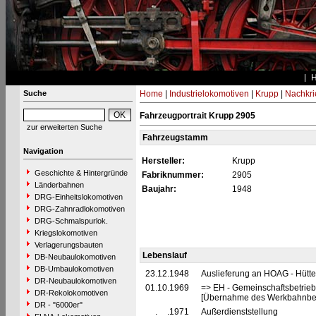
Suche
Home
|
Industrielokomotiven
|
Krupp
|
Nachkri
Fahrzeugportrait Krupp 2905
zur erweiterten Suche
Fahrzeugstamm
Navigation
Hersteller:
Krupp
Geschichte & Hintergründe
Fabriknummer:
2905
Länderbahnen
Baujahr:
1948
DRG-Einheitslokomotiven
DRG-Zahnradlokomotiven
DRG-Schmalspurlok.
Kriegslokomotiven
Verlagerungsbauten
Lebenslauf
DB-Neubaulokomotiven
DB-Umbaulokomotiven
23.12.1948
Auslieferung an HOAG - Hütt
DR-Neubaulokomotiven
01.10.1969
=> EH - Gemeinschaftsbetrie
DR-Rekolokomotiven
[Übernahme des Werkbahnbet
DR - "6000er"
__.__.1971
Außerdienststellung