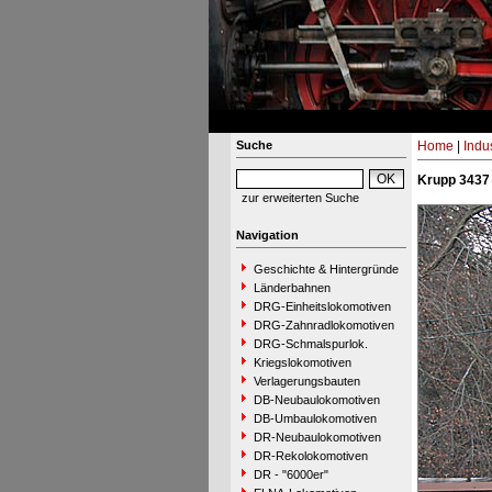
Suche
Home
|
Indu
Krupp 3437
zur erweiterten Suche
Navigation
Geschichte & Hintergründe
Länderbahnen
DRG-Einheitslokomotiven
DRG-Zahnradlokomotiven
DRG-Schmalspurlok.
Kriegslokomotiven
Verlagerungsbauten
DB-Neubaulokomotiven
DB-Umbaulokomotiven
DR-Neubaulokomotiven
DR-Rekolokomotiven
DR - "6000er"