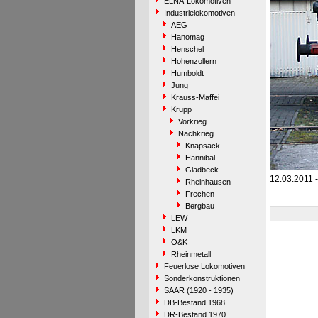
ELNA-Lokomotiven
Industrielokomotiven
AEG
Hanomag
Henschel
Hohenzollern
Humboldt
Jung
Krauss-Maffei
Krupp
Vorkrieg
Nachkrieg
Knapsack
Hannibal
Gladbeck
12.03.2011 -
Rheinhausen
Frechen
Bergbau
LEW
LKM
O&K
Rheinmetall
Feuerlose Lokomotiven
Sonderkonstruktionen
SAAR (1920 - 1935)
DB-Bestand 1968
DR-Bestand 1970