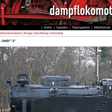
Home
Updates
Typengalerie
Mitwirkende
strielokomotiven
|
Krupp
|
Nachkrieg
|
Hannibal
 - DHEF "2"