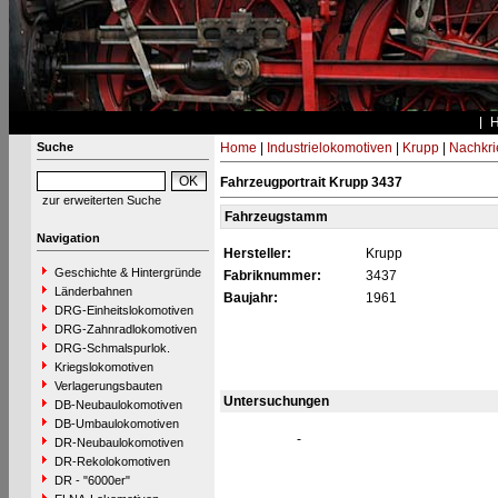
Suche
Home
|
Industrielokomotiven
|
Krupp
|
Nachkri
Fahrzeugportrait Krupp 3437
zur erweiterten Suche
Fahrzeugstamm
Navigation
Hersteller:
Krupp
Geschichte & Hintergründe
Fabriknummer:
3437
Länderbahnen
Baujahr:
1961
DRG-Einheitslokomotiven
DRG-Zahnradlokomotiven
DRG-Schmalspurlok.
Kriegslokomotiven
Verlagerungsbauten
Untersuchungen
DB-Neubaulokomotiven
DB-Umbaulokomotiven
-
DR-Neubaulokomotiven
DR-Rekolokomotiven
DR - "6000er"