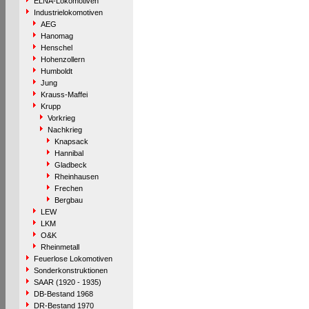
ELNA-Lokomotiven
Industrielokomotiven
AEG
Hanomag
Henschel
Hohenzollern
Humboldt
Jung
Krauss-Maffei
Krupp
Vorkrieg
Nachkrieg
Knapsack
Hannibal
Gladbeck
Rheinhausen
Frechen
Bergbau
LEW
LKM
O&K
Rheinmetall
Feuerlose Lokomotiven
Sonderkonstruktionen
SAAR (1920 - 1935)
DB-Bestand 1968
DR-Bestand 1970