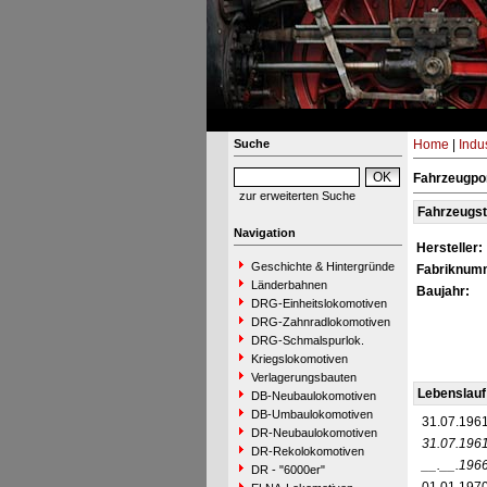
Suche
Home
|
Indu
Fahrzeugpor
zur erweiterten Suche
Fahrzeugs
Navigation
Hersteller:
Geschichte & Hintergründe
Fabriknum
Länderbahnen
Baujahr:
DRG-Einheitslokomotiven
DRG-Zahnradlokomotiven
DRG-Schmalspurlok.
Kriegslokomotiven
Verlagerungsbauten
Lebenslauf
DB-Neubaulokomotiven
DB-Umbaulokomotiven
31.07.196
DR-Neubaulokomotiven
31.07.196
DR-Rekolokomotiven
__.__.196
DR - "6000er"