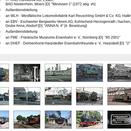
0
=> RAG Ruhrkohle AG, Essen,
BAG Niederrhein, Moers [D] "Mevissen 1" [1972 abg. vh]
3
Außerdienststellung
4
an WLH - Westfälische Lokomotivfabrik Karl Reuschling GmbH & Co. KG, Hattin
4
an EBV - Eschweiler Bergwerks-Verein AG, Kohlscheid-Herzogenrath / Aachen,
Grube Anna, Alsdorf [D] "ANNA N. 4" [4. Besetzung]
6
Außerdienststellung
7
an FME - Fränkische Museums-Eisenbahn e. V., Nürnberg [D] "80 2001"
9
an DHEF - Delmenhorst-Harpstedter Eisenbahnfreunde e. V., Harpstedt [D] "2"