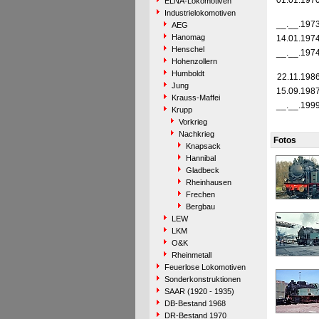
01.01.197
ELNA-Lokomotiven
Industrielokomotiven
__.__.197
AEG
Hanomag
14.01.197
Henschel
__.__.197
Hohenzollern
Humboldt
22.11.198
Jung
15.09.198
Krauss-Maffei
__.__.199
Krupp
Vorkrieg
Nachkrieg
Fotos
Knapsack
Hannibal
Gladbeck
Rheinhausen
Frechen
Bergbau
LEW
LKM
O&K
Rheinmetall
Feuerlose Lokomotiven
Sonderkonstruktionen
SAAR (1920 - 1935)
DB-Bestand 1968
DR-Bestand 1970