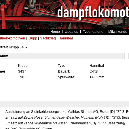
Home
Updates
Typengalerie
Mitwirkende
strielokomotiven
|
Krupp
|
Nachkrieg
|
Hannibal
trait Krupp 3437
tamm
Krupp
Typ:
Hannibal
mer:
3437
Bauart:
C-h2t
1961
Spurweite:
1435 mm
1
Auslieferung an Steinkohlenbergwerke Mathias Stinnes AG, Essen [D] "3" [3. B
1
Einsatz auf Zeche Rosenblumendelle-Wiesche, Mülheim (Ruhr)
[D]
"3"
[3. Bes
6
Einsatz auf Zeche Wilhelmine Mevissen, Rheinhausen
[D]
"1"
[3. Besetzung]