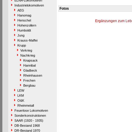
ELNA-Lokomotiven
Industrielokomotiven
Fotos
AEG
Hanomag
Henschel
Ergänzungen zum Leb
Hohenzollern
Humboldt
Jung
Krauss-Maffei
Krupp
Vorkrieg
Nachkrieg
Knapsack
Hannibal
Gladbeck
Rheinhausen
Frechen
Bergbau
LEW
LKM
O&K
Rheinmetall
Feuerlose Lokomotiven
Sonderkonstruktionen
SAAR (1920 - 1935)
DB-Bestand 1968
DR-Bestand 1970