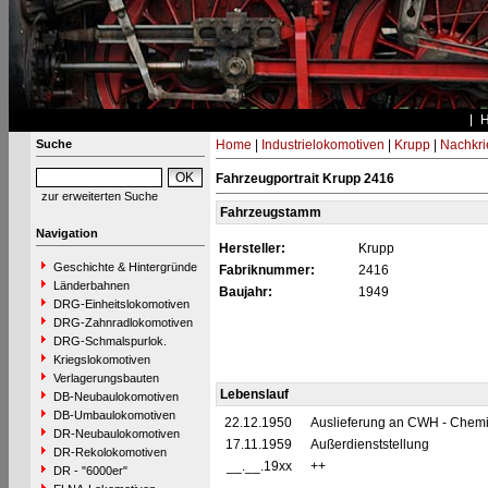
Suche
Home
|
Industrielokomotiven
|
Krupp
|
Nachkri
Fahrzeugportrait Krupp 2416
zur erweiterten Suche
Fahrzeugstamm
Navigation
Hersteller:
Krupp
Geschichte & Hintergründe
Fabriknummer:
2416
Länderbahnen
Baujahr:
1949
DRG-Einheitslokomotiven
DRG-Zahnradlokomotiven
DRG-Schmalspurlok.
Kriegslokomotiven
Verlagerungsbauten
Lebenslauf
DB-Neubaulokomotiven
DB-Umbaulokomotiven
22.12.1950
Auslieferung an CWH - Chemi
DR-Neubaulokomotiven
17.11.1959
Außerdienststellung
DR-Rekolokomotiven
__.__.19xx
++
DR - "6000er"