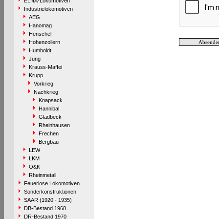
ELNA-Lokomotiven
Industrielokomotiven
AEG
Hanomag
Henschel
Hohenzollern
Humboldt
Jung
Krauss-Maffei
Krupp
Vorkrieg
Nachkrieg
Knapsack
Hannibal
Gladbeck
Rheinhausen
Frechen
Bergbau
LEW
LKM
O&K
Rheinmetall
Feuerlose Lokomotiven
Sonderkonstruktionen
SAAR (1920 - 1935)
DB-Bestand 1968
DR-Bestand 1970