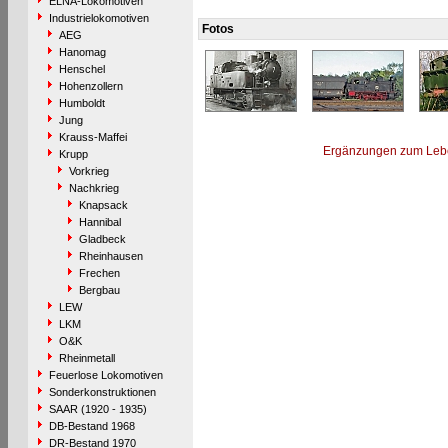
ELNA-Lokomotiven
Industrielokomotiven
Fotos
AEG
Hanomag
Henschel
Hohenzollern
Humboldt
Jung
Krauss-Maffei
Ergänzungen zum Leb
Krupp
Vorkrieg
Nachkrieg
Knapsack
Hannibal
Gladbeck
Rheinhausen
Frechen
Bergbau
LEW
LKM
O&K
Rheinmetall
Feuerlose Lokomotiven
Sonderkonstruktionen
SAAR (1920 - 1935)
DB-Bestand 1968
DR-Bestand 1970