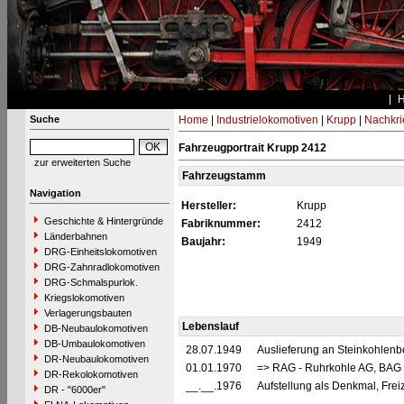
Suche
Home
|
Industrielokomotiven
|
Krupp
|
Nachkri
Fahrzeugportrait Krupp 2412
zur erweiterten Suche
Fahrzeugstamm
Navigation
Hersteller:
Krupp
Geschichte & Hintergründe
Fabriknummer:
2412
Länderbahnen
Baujahr:
1949
DRG-Einheitslokomotiven
DRG-Zahnradlokomotiven
DRG-Schmalspurlok.
Kriegslokomotiven
Verlagerungsbauten
Lebenslauf
DB-Neubaulokomotiven
DB-Umbaulokomotiven
28.07.1949
Auslieferung an Steinkohlenb
DR-Neubaulokomotiven
01.01.1970
=> RAG - Ruhrkohle AG, BAG 
DR-Rekolokomotiven
__.__.1976
Aufstellung als Denkmal, Fre
DR - "6000er"