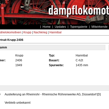
Home
Updates
Typengalerie
Mitwirkende
strielokomotiven
|
Krupp
|
Nachkrieg
|
Hannibal
trait Krupp 2406
tamm
Krupp
Typ:
Hannibal
mer:
2406
Bauart:
C-h2t
1949
Spurweite:
1435 mm
9
Auslieferung an Rheinrohr - Rheinische Röhrenwerke AG, Düsseldorf [D]
Verbleib unbekannt