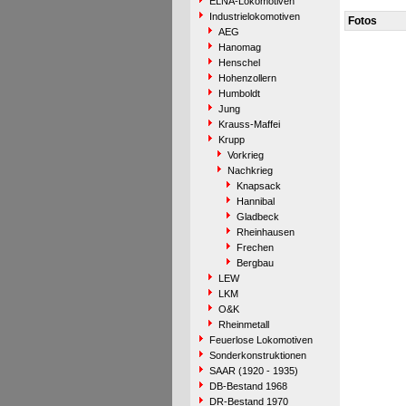
ELNA-Lokomotiven
Industrielokomotiven
Fotos
AEG
Hanomag
Henschel
Hohenzollern
Humboldt
Jung
Krauss-Maffei
Krupp
Vorkrieg
Nachkrieg
Knapsack
Hannibal
Gladbeck
Rheinhausen
Frechen
Bergbau
LEW
LKM
O&K
Rheinmetall
Feuerlose Lokomotiven
Sonderkonstruktionen
SAAR (1920 - 1935)
DB-Bestand 1968
DR-Bestand 1970