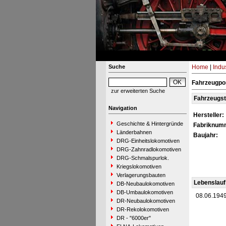
Suche
Home
|
Indu
Fahrzeugpor
zur erweiterten Suche
Fahrzeugs
Navigation
Hersteller:
Geschichte & Hintergründe
Fabriknum
Länderbahnen
Baujahr:
DRG-Einheitslokomotiven
DRG-Zahnradlokomotiven
DRG-Schmalspurlok.
Kriegslokomotiven
Verlagerungsbauten
Lebenslauf
DB-Neubaulokomotiven
DB-Umbaulokomotiven
08.06.194
DR-Neubaulokomotiven
DR-Rekolokomotiven
DR - "6000er"