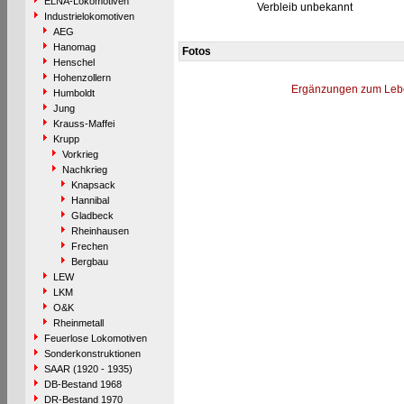
ELNA-Lokomotiven
Verbleib unbekannt
Industrielokomotiven
AEG
Hanomag
Fotos
Henschel
Hohenzollern
Ergänzungen zum Leb
Humboldt
Jung
Krauss-Maffei
Krupp
Vorkrieg
Nachkrieg
Knapsack
Hannibal
Gladbeck
Rheinhausen
Frechen
Bergbau
LEW
LKM
O&K
Rheinmetall
Feuerlose Lokomotiven
Sonderkonstruktionen
SAAR (1920 - 1935)
DB-Bestand 1968
DR-Bestand 1970