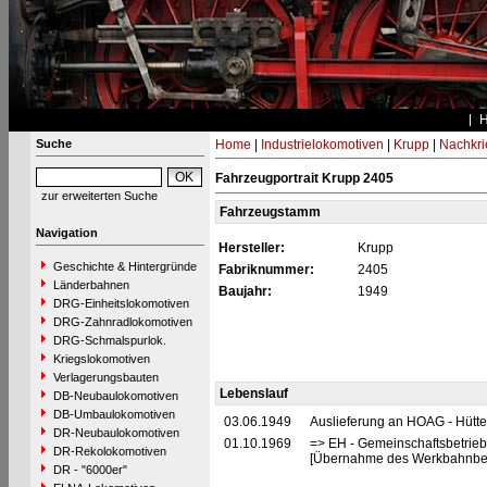
Suche
Home
|
Industrielokomotiven
|
Krupp
|
Nachkri
Fahrzeugportrait Krupp 2405
zur erweiterten Suche
Fahrzeugstamm
Navigation
Hersteller:
Krupp
Geschichte & Hintergründe
Fabriknummer:
2405
Länderbahnen
Baujahr:
1949
DRG-Einheitslokomotiven
DRG-Zahnradlokomotiven
DRG-Schmalspurlok.
Kriegslokomotiven
Verlagerungsbauten
Lebenslauf
DB-Neubaulokomotiven
DB-Umbaulokomotiven
03.06.1949
Auslieferung an HOAG - Hütt
DR-Neubaulokomotiven
01.10.1969
=> EH - Gemeinschaftsbetrie
DR-Rekolokomotiven
[Übernahme des Werkbahnbet
DR - "6000er"