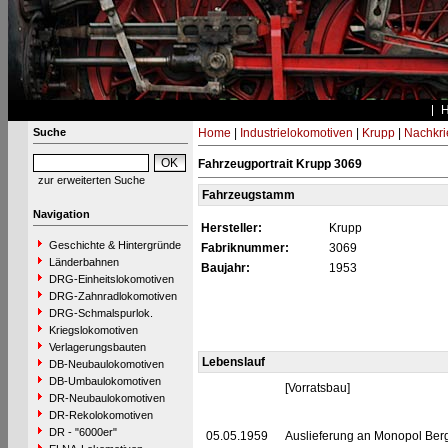
Suche
Home
|
Industrielokomotiven
|
Krupp
|
Nachkri
Fahrzeugportrait Krupp 3069
zur erweiterten Suche
Fahrzeugstamm
Navigation
Hersteller:
Krupp
Geschichte & Hintergründe
Fabriknummer:
3069
Länderbahnen
Baujahr:
1953
DRG-Einheitslokomotiven
DRG-Zahnradlokomotiven
DRG-Schmalspurlok.
Kriegslokomotiven
Verlagerungsbauten
Lebenslauf
DB-Neubaulokomotiven
DB-Umbaulokomotiven
[Vorratsbau]
DR-Neubaulokomotiven
DR-Rekolokomotiven
DR - "6000er"
05.05.1959
Auslieferung an Monopol Be