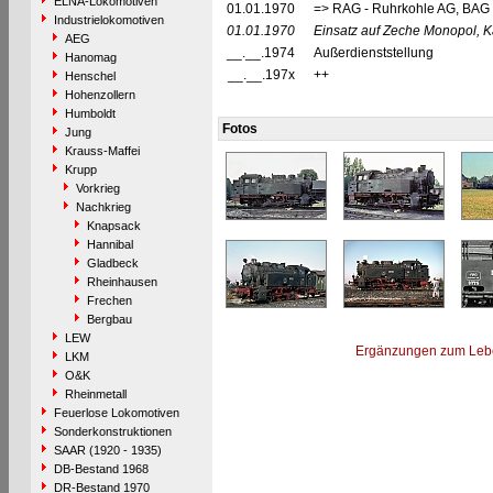
ELNA-Lokomotiven
01.01.1970
=> RAG - Ruhrkohle AG, BAG 
Industrielokomotiven
01.01.1970
Einsatz auf Zeche Monopol, 
AEG
__.__.1974
Außerdienststellung
Hanomag
__.__.197x
++
Henschel
Hohenzollern
Humboldt
Fotos
Jung
Krauss-Maffei
Krupp
Vorkrieg
Nachkrieg
Knapsack
Hannibal
Gladbeck
Rheinhausen
Frechen
Bergbau
LEW
Ergänzungen zum Leb
LKM
O&K
Rheinmetall
Feuerlose Lokomotiven
Sonderkonstruktionen
SAAR (1920 - 1935)
DB-Bestand 1968
DR-Bestand 1970