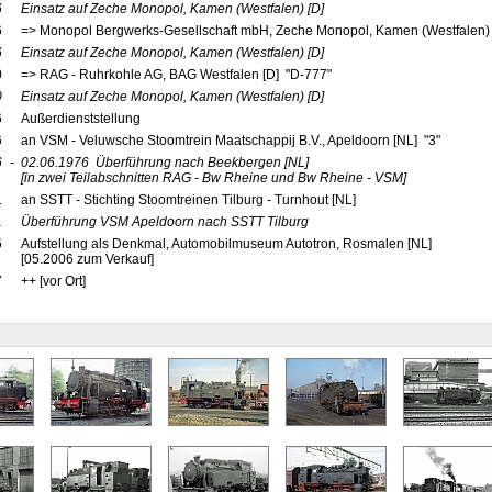
6
Einsatz auf Zeche Monopol, Kamen (Westfalen)
[D]
6
=> Monopol Bergwerks-Gesellschaft mbH, Zeche Monopol, Kamen (Westfale
6
Einsatz auf Zeche Monopol, Kamen (Westfalen)
[D]
0
=> RAG - Ruhrkohle AG, BAG Westfalen [D] "D-777"
0
Einsatz auf Zeche Monopol, Kamen (Westfalen)
[D]
6
Außerdienststellung
6
an VSM - Veluwsche Stoomtrein Maatschappij B.V., Apeldoorn [NL] "3"
6
-
02.06.1976
Überführung nach Beekbergen
[NL]
[in zwei Teilabschnitten RAG - Bw Rheine und Bw Rheine - VSM]
1
an SSTT - Stichting Stoomtreinen Tilburg - Turnhout [NL]
1
Überführung VSM Apeldoorn nach SSTT Tilburg
5
Aufstellung als Denkmal, Automobilmuseum Autotron, Rosmalen [NL]
[05.2006 zum Verkauf]
7
++ [vor Ort]