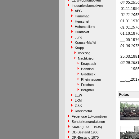
ELNA-Lokomotiven
04.05.195
Industrielokomotiven
01.11.195
AEG
01.11.195
Hanomag
01.01.197
Henschel
Hohenzollern
01.01.197
Humboldt
01.10.197
Jung
__.05.197
Krauss-Maffei
01.06.197
Krupp
Vorkrieg
25.03.198
Nachkrieg
02.06.198
Knapsack
__.__.198
Hannibal
Gladbeck
__.__.201
Rheinhausen
Frechen
Bergbau
Fotos
LEW
LKM
O&K
Rheinmetall
Feuerlose Lokomotiven
Sonderkonstruktionen
SAAR (1920 - 1935)
DB-Bestand 1968
DR-Bestand 1970