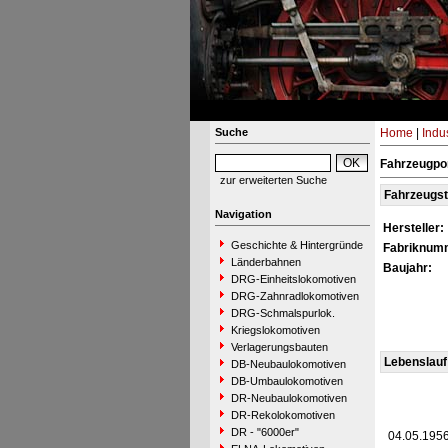
Suche
Home
|
Indu
Fahrzeugpor
zur erweiterten Suche
Fahrzeugs
Navigation
Hersteller:
Geschichte & Hintergründe
Fabriknum
Länderbahnen
Baujahr:
DRG-Einheitslokomotiven
DRG-Zahnradlokomotiven
DRG-Schmalspurlok.
Kriegslokomotiven
Verlagerungsbauten
Lebenslauf
DB-Neubaulokomotiven
DB-Umbaulokomotiven
DR-Neubaulokomotiven
DR-Rekolokomotiven
DR - "6000er"
04.05.195