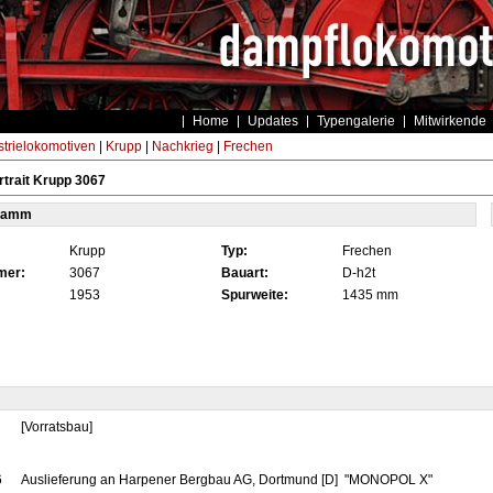
Home
Updates
Typengalerie
Mitwirkende
strielokomotiven
|
Krupp
|
Nachkrieg
|
Frechen
trait Krupp 3067
tamm
Krupp
Typ:
Frechen
mer:
3067
Bauart:
D-h2t
1953
Spurweite:
1435 mm
[Vorratsbau]
6
Auslieferung an Harpener Bergbau AG, Dortmund [D] "MONOPOL X"