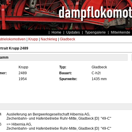
Home
Updates
Typengalerie
Mitwirkende
strielokomotiven
|
Krupp
|
Nachkrieg
|
Gladbeck
trait Krupp 2489
tamm
Krupp
Typ:
Gladbeck
mer:
2489
Bauart:
C-h2t
1954
Spurweite:
1435 mm
4
Auslieferung an Bergwerksgesellschaft Hibernia AG,
Zechenbahn- und Hafenbetriebe Ruhr-Mitte, Gladbeck [D] "49-C"
6
=> Hibernia AG,
Zechenbahn- und Hafenbetriebe Ruhr-Mitte, Gladbeck [D] "49-C"