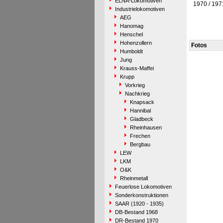
ELNA-Lokomotiven
1970 / 197
Industrielokomotiven
AEG
Hanomag
Henschel
Hohenzollern
Fotos
Humboldt
Jung
Krauss-Maffei
Krupp
Vorkrieg
Nachkrieg
Knapsack
Hannibal
Gladbeck
Rheinhausen
Frechen
Bergbau
LEW
LKM
O&K
Rheinmetall
Feuerlose Lokomotiven
Sonderkonstruktionen
SAAR (1920 - 1935)
DB-Bestand 1968
DR-Bestand 1970