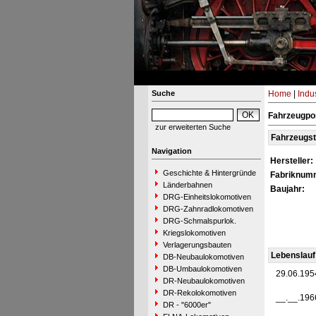
Suche
Home
|
Indu
Fahrzeugpor
zur erweiterten Suche
Fahrzeugs
Navigation
Hersteller:
Geschichte & Hintergründe
Fabriknum
Länderbahnen
Baujahr:
DRG-Einheitslokomotiven
DRG-Zahnradlokomotiven
DRG-Schmalspurlok.
Kriegslokomotiven
Verlagerungsbauten
Lebenslauf
DB-Neubaulokomotiven
DB-Umbaulokomotiven
29.06.195
DR-Neubaulokomotiven
DR-Rekolokomotiven
__.__.196
DR - "6000er"