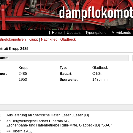
Home
Updates
Typengalerie
Mitwirkende
strielokomotiven
|
Krupp
|
Nachkrieg
|
Gladbeck
trait Krupp 2485
tamm
Krupp
Typ:
Gladbeck
mer:
2485
Bauart:
C-h2t
1953
Spurweite:
1435 mm
3
Auslieferung an Städtische Häfen Essen, Essen [D]
6
an Bergwerksgesellschaft Hibernia AG,
Zechenbahn- und Hafenbetriebe Ruhr-Mitte, Gladbeck [D] "53-C"
6
=> Hibernia AG,