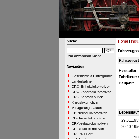
Suche
Home
|
Indu
Fahrzeugpor
zur erweiterten Suche
Fahrzeugs
Navigation
Hersteller:
Geschichte & Hintergründe
Fabriknum
Länderbahnen
Baujahr:
DRG-Einheitslokomotiven
DRG-Zahnradlokomotiven
DRG-Schmalspurlok.
Kriegslokomotiven
Verlagerungsbauten
Lebenslauf
DB-Neubaulokomotiven
DB-Umbaulokomotiven
29.01.195
DR-Neubaulokomotiven
20.10.195
DR-Rekolokomotiven
DR - "6000er"
__.__.196