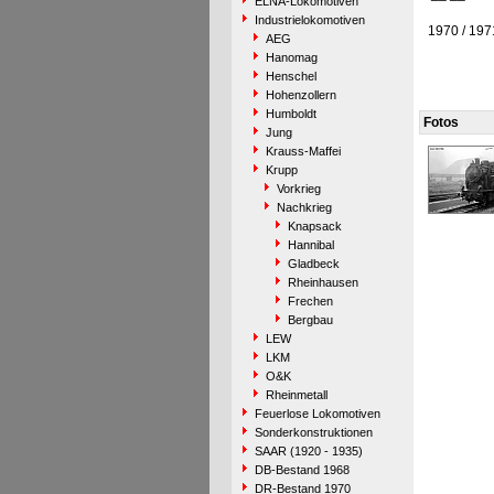
ELNA-Lokomotiven
Industrielokomotiven
1970 / 197
AEG
Hanomag
Henschel
Hohenzollern
Humboldt
Fotos
Jung
Krauss-Maffei
Krupp
Vorkrieg
Nachkrieg
Knapsack
Hannibal
Gladbeck
Rheinhausen
Frechen
Bergbau
LEW
LKM
O&K
Rheinmetall
Feuerlose Lokomotiven
Sonderkonstruktionen
SAAR (1920 - 1935)
DB-Bestand 1968
DR-Bestand 1970