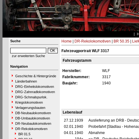
Suche
Home
|
DR-Rekolokomotiven
|
BR 50.35
|
Lie
Fahrzeugportrait WLF 3317
zur erweiterten Suche
Fahrzeugstamm
Navigation
Hersteller:
WLF
Geschichte & Hintergründe
Fabriknummer:
3317
Länderbahnen
Baujahr:
1940
DRG-Einheitslokomotiven
DRG-Zahnradlokomotiven
DRG-Schmalspurlok.
Kriegslokomotiven
Verlagerungsbauten
Lebenslauf
DB-Neubaulokomotiven
DB-Umbaulokomotiven
27.12.1939
Auslieferung an DRB - Deuts
DR-Neubaulokomotiven
02.01.1940
Probefahrt [Stadlau - Hohenau
DR-Rekolokomotiven
04.01.1940
Abnahme
BR 01.5