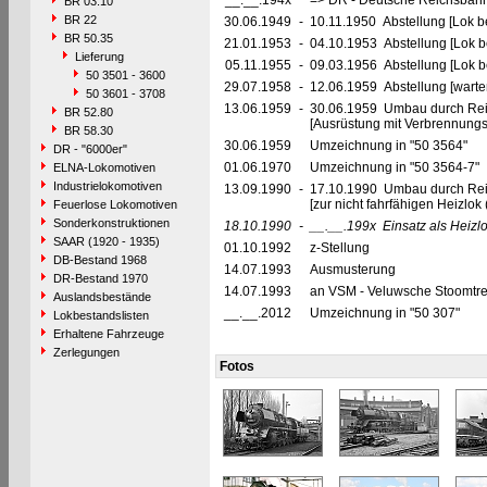
__.__.194x
=> DR - Deutsche Reichsbahn
BR 03.10
BR 22
30.06.1949
-
10.11.1950 Abstellung [Lok be
BR 50.35
21.01.1953
-
04.10.1953 Abstellung [Lok be
Lieferung
05.11.1955
-
09.03.1956 Abstellung [Lok be
50 3501 - 3600
29.07.1958
-
12.06.1959 Abstellung [warte
50 3601 - 3708
13.06.1959
-
30.06.1959 Umbau durch Rei
BR 52.80
[Ausrüstung mit Verbrennun
BR 58.30
30.06.1959
Umzeichnung in "50 3564"
DR - "6000er"
01.06.1970
Umzeichnung in "50 3564-7"
ELNA-Lokomotiven
Industrielokomotiven
13.09.1990
-
17.10.1990 Umbau durch Re
[zur nicht fahrfähigen Heizlo
Feuerlose Lokomotiven
Sonderkonstruktionen
18.10.1990
-
__.__.199x
Einsatz als Heizl
SAAR (1920 - 1935)
01.10.1992
z-Stellung
DB-Bestand 1968
14.07.1993
Ausmusterung
DR-Bestand 1970
14.07.1993
an VSM - Veluwsche Stoomtre
Auslandsbestände
__.__.2012
Umzeichnung in "50 307"
Lokbestandslisten
Erhaltene Fahrzeuge
Zerlegungen
Fotos