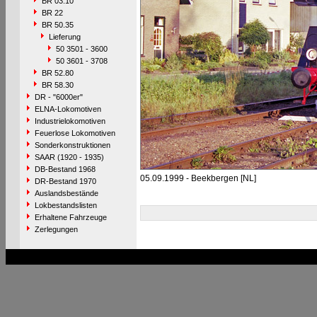
BR 03.10
BR 22
BR 50.35
Lieferung
50 3501 - 3600
50 3601 - 3708
BR 52.80
BR 58.30
DR - "6000er"
ELNA-Lokomotiven
Industrielokomotiven
Feuerlose Lokomotiven
Sonderkonstruktionen
SAAR (1920 - 1935)
DB-Bestand 1968
05.09.1999 - Beekbergen [NL]
DR-Bestand 1970
Auslandsbestände
Lokbestandslisten
Erhaltene Fahrzeuge
Zerlegungen