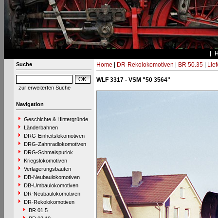
Suche
Home
|
DR-Rekolokomotiven
|
BR 50.35
|
Lie
WLF 3317 - VSM "50 3564"
zur erweiterten Suche
Navigation
Geschichte & Hintergründe
Länderbahnen
DRG-Einheitslokomotiven
DRG-Zahnradlokomotiven
DRG-Schmalspurlok.
Kriegslokomotiven
Verlagerungsbauten
DB-Neubaulokomotiven
DB-Umbaulokomotiven
DR-Neubaulokomotiven
DR-Rekolokomotiven
BR 01.5