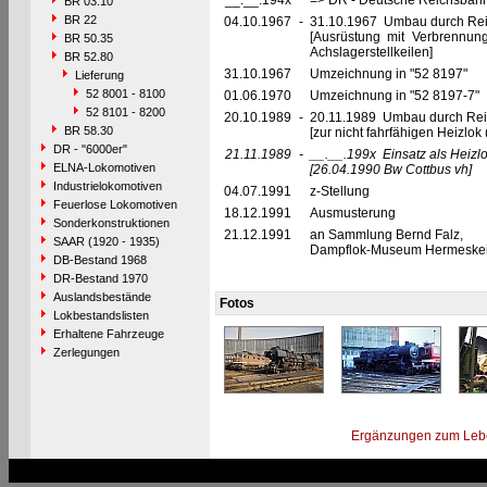
__.__.194x
=> DR - Deutsche Reichsbahn
BR 03.10
BR 22
04.10.1967
-
31.10.1967 Umbau durch Rei
[Ausrüstung mit Verbrennu
BR 50.35
Achslagerstellkeilen]
BR 52.80
31.10.1967
Umzeichnung in "52 8197"
Lieferung
52 8001 - 8100
01.06.1970
Umzeichnung in "52 8197-7"
52 8101 - 8200
20.10.1989
-
20.11.1989 Umbau durch Re
BR 58.30
[zur nicht fahrfähigen Heizl
DR - "6000er"
21.11.1989
-
__.__.199x
Einsatz als Heizl
ELNA-Lokomotiven
[26.04.1990 Bw Cottbus vh]
Industrielokomotiven
04.07.1991
z-Stellung
Feuerlose Lokomotiven
18.12.1991
Ausmusterung
Sonderkonstruktionen
21.12.1991
an Sammlung Bernd Falz,
SAAR (1920 - 1935)
Dampflok-Museum Hermeskeil
DB-Bestand 1968
DR-Bestand 1970
Auslandsbestände
Fotos
Lokbestandslisten
Erhaltene Fahrzeuge
Zerlegungen
Ergänzungen zum Leb