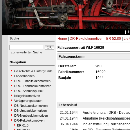
Suche
Home
|
DR-Rekolokomotiven
|
BR 52.80
|
Lie
Fahrzeugportrait WLF 16929
zur erweiterten Suche
Fahrzeugstamm
Navigation
Hersteller:
WLF
Geschichte & Hintergründe
Fabriknummer:
16929
Länderbahnen
Baujahr:
1944
DRG-Einheitslokomotiven
DRG-Zahnradlokomotiven
DRG-Schmalspurlok.
Kriegslokomotiven
Verlagerungsbauten
Lebenslauf
DB-Neubaulokomotiven
DB-Umbaulokomotiven
21.01.1944
Auslieferung an DRB - Deuts
DR-Neubaulokomotiven
24.01.1944
Abnahme [Reichsbahnausbess
DR-Rekolokomotiven
06.04.1944
Indienststellung [Reichsbahndi
BR 01.5