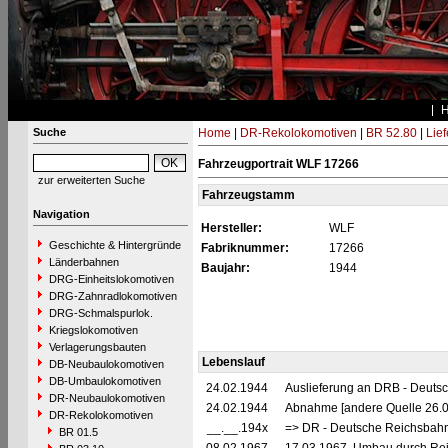
Suche
Home
|
DR-Rekolokomotiven
|
BR 52.80
|
Lie
Fahrzeugportrait WLF 17266
zur erweiterten Suche
Fahrzeugstamm
Navigation
Hersteller:
WLF
Geschichte & Hintergründe
Fabriknummer:
17266
Länderbahnen
Baujahr:
1944
DRG-Einheitslokomotiven
DRG-Zahnradlokomotiven
DRG-Schmalspurlok.
Kriegslokomotiven
Verlagerungsbauten
Lebenslauf
DB-Neubaulokomotiven
DB-Umbaulokomotiven
24.02.1944
Auslieferung an DRB - Deuts
DR-Neubaulokomotiven
24.02.1944
Abnahme [andere Quelle 26.0
DR-Rekolokomotiven
__.__.194x
=> DR - Deutsche Reichsbahn
BR 01.5