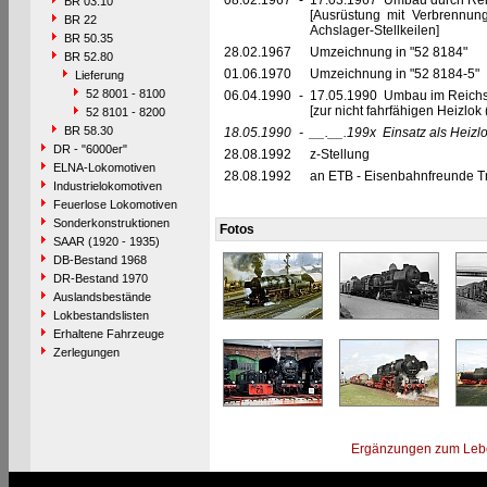
08.02.1967
-
17.03.1967 Umbau durch Reic
BR 03.10
[Ausrüstung mit Verbrennu
BR 22
Achslager-Stellkeilen]
BR 50.35
28.02.1967
Umzeichnung in "52 8184"
BR 52.80
01.06.1970
Umzeichnung in "52 8184-5"
Lieferung
52 8001 - 8100
06.04.1990
-
17.05.1990 Umbau im Reich
[zur nicht fahrfähigen Heizlo
52 8101 - 8200
BR 58.30
18.05.1990
-
__.__.199x
Einsatz als Heizlo
DR - "6000er"
28.08.1992
z-Stellung
ELNA-Lokomotiven
28.08.1992
an ETB - Eisenbahnfreunde Tra
Industrielokomotiven
Feuerlose Lokomotiven
Sonderkonstruktionen
Fotos
SAAR (1920 - 1935)
DB-Bestand 1968
DR-Bestand 1970
Auslandsbestände
Lokbestandslisten
Erhaltene Fahrzeuge
Zerlegungen
Ergänzungen zum Leb