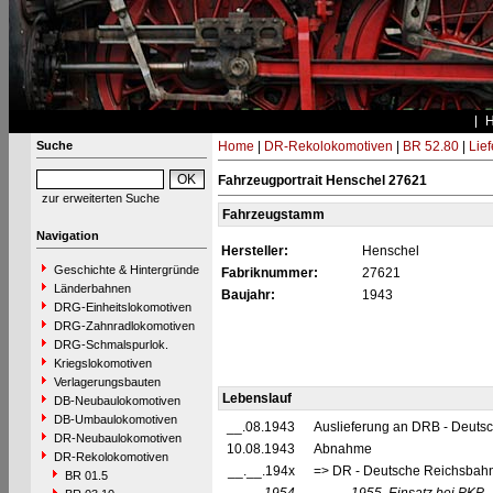
Suche
Home
|
DR-Rekolokomotiven
|
BR 52.80
|
Lie
Fahrzeugportrait Henschel 27621
zur erweiterten Suche
Fahrzeugstamm
Navigation
Hersteller:
Henschel
Geschichte & Hintergründe
Fabriknummer:
27621
Länderbahnen
Baujahr:
1943
DRG-Einheitslokomotiven
DRG-Zahnradlokomotiven
DRG-Schmalspurlok.
Kriegslokomotiven
Verlagerungsbauten
Lebenslauf
DB-Neubaulokomotiven
DB-Umbaulokomotiven
__.08.1943
Auslieferung an DRB - Deuts
DR-Neubaulokomotiven
10.08.1943
Abnahme
DR-Rekolokomotiven
__.__.194x
=> DR - Deutsche Reichsbahn
BR 01.5