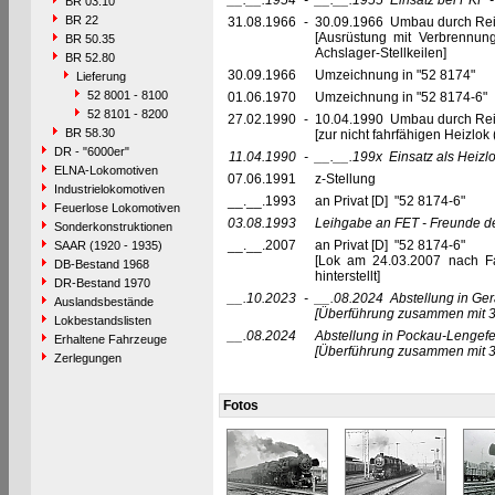
__.__.1954
-
__.__.1955
Einsatz bei PKP 
BR 03.10
BR 22
31.08.1966
-
30.09.1966 Umbau durch Rei
[Ausrüstung mit Verbrennu
BR 50.35
Achslager-Stellkeilen]
BR 52.80
30.09.1966
Umzeichnung in "52 8174"
Lieferung
52 8001 - 8100
01.06.1970
Umzeichnung in "52 8174-6"
52 8101 - 8200
27.02.1990
-
10.04.1990 Umbau durch Re
BR 58.30
[zur nicht fahrfähigen Heizl
DR - "6000er"
11.04.1990
-
__.__.199x
Einsatz als Heiz
ELNA-Lokomotiven
07.06.1991
z-Stellung
Industrielokomotiven
__.__.1993
an Privat [D] "52 8174-6"
Feuerlose Lokomotiven
03.08.1993
Leihgabe an FET - Freunde de
Sonderkonstruktionen
__.__.2007
an Privat [D] "52 8174-6"
SAAR (1920 - 1935)
[Lok am 24.03.2007 nach Fa
DB-Bestand 1968
hinterstellt]
DR-Bestand 1970
__.10.2023
-
__.08.2024
Abstellung in Ge
Auslandsbestände
[Überführung zusammen mit 3
Lokbestandslisten
__.08.2024
Abstellung in Pockau-Lengefe
Erhaltene Fahrzeuge
[Überführung zusammen mit 3
Zerlegungen
Fotos