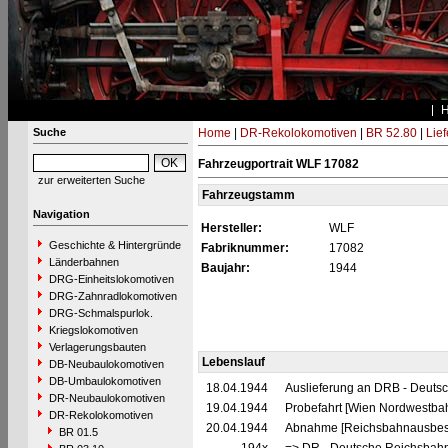
Suche
Home
|
DR-Rekolokomotiven
|
BR 52.80
|
Lie
Fahrzeugportrait WLF 17082
zur erweiterten Suche
Fahrzeugstamm
Navigation
Hersteller:
WLF
Geschichte & Hintergründe
Fabriknummer:
17082
Länderbahnen
Baujahr:
1944
DRG-Einheitslokomotiven
DRG-Zahnradlokomotiven
DRG-Schmalspurlok.
Kriegslokomotiven
Verlagerungsbauten
Lebenslauf
DB-Neubaulokomotiven
DB-Umbaulokomotiven
18.04.1944
Auslieferung an DRB - Deuts
DR-Neubaulokomotiven
19.04.1944
Probefahrt [Wien Nordwestba
DR-Rekolokomotiven
20.04.1944
Abnahme [Reichsbahnausbess
BR 01.5