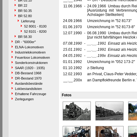
__.__.194x
=> DR - Deutsche Reichsbahn
BR 03.10
BR 22
11.06.1966
-
24.09.1966 Umbau durch Rei
[Ausrüstung mit Verbrennu
BR 50.35
Achslager-Stellkeilen]
BR 52.80
24.09.1966
Umzeichnung in "52 8173"
Lieferung
52 8001 - 8100
01.06.1970
Umzeichnung in "52 8173-8"
52 8101 - 8200
12.07.1990
-
06.08.1990 Umbau durch Re
BR 58.30
[zur nicht fahrfähigen Heizl
DR - "6000er"
07.08.1990
-
__.__.1991
Einsatz als Heizl
ELNA-Lokomotiven
15.01.1991
-
__.__.1991
Einsatz als Heiz
Industrielokomotiven
04.05.1991
-
__.__.199x
Einsatz als Heizlo
Feuerlose Lokomotiven
01.01.1992
Umzeichnung in "052 173-2"
Sonderkonstruktionen
01.10.1992
z-Stellung
SAAR (1920 - 1935)
DB-Bestand 1968
12.02.1993
an Privat, Claus-Peter Vedder
DR-Bestand 1970
__.__.200x
an Dampflokfreunde Berlin e.
Auslandsbestände
Lokbestandslisten
Erhaltene Fahrzeuge
Fotos
Zerlegungen