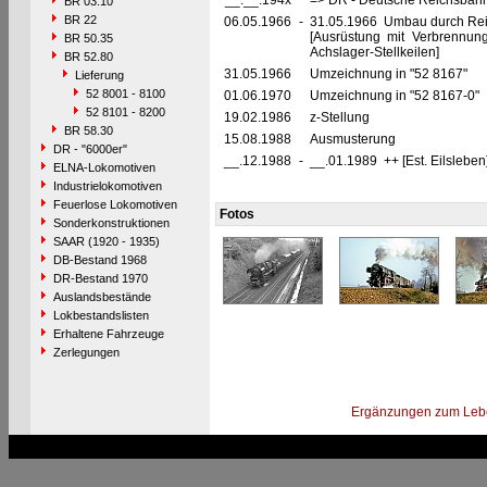
__.__.194x
=> DR - Deutsche Reichsbahn
BR 03.10
BR 22
06.05.1966
-
31.05.1966 Umbau durch Rei
[Ausrüstung mit Verbrennu
BR 50.35
Achslager-Stellkeilen]
BR 52.80
31.05.1966
Umzeichnung in "52 8167"
Lieferung
52 8001 - 8100
01.06.1970
Umzeichnung in "52 8167-0"
52 8101 - 8200
19.02.1986
z-Stellung
BR 58.30
15.08.1988
Ausmusterung
DR - "6000er"
__.12.1988
-
__.01.1989 ++ [Est. Eilsleben
ELNA-Lokomotiven
Industrielokomotiven
Feuerlose Lokomotiven
Fotos
Sonderkonstruktionen
SAAR (1920 - 1935)
DB-Bestand 1968
DR-Bestand 1970
Auslandsbestände
Lokbestandslisten
Erhaltene Fahrzeuge
Zerlegungen
Ergänzungen zum Leb