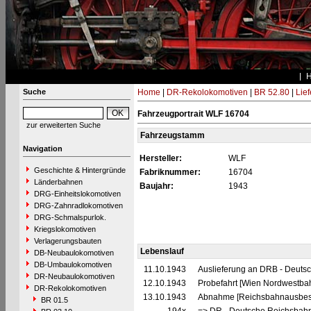
Suche
Home
|
DR-Rekolokomotiven
|
BR 52.80
|
Lie
Fahrzeugportrait WLF 16704
zur erweiterten Suche
Fahrzeugstamm
Navigation
Hersteller:
WLF
Geschichte & Hintergründe
Fabriknummer:
16704
Länderbahnen
Baujahr:
1943
DRG-Einheitslokomotiven
DRG-Zahnradlokomotiven
DRG-Schmalspurlok.
Kriegslokomotiven
Verlagerungsbauten
Lebenslauf
DB-Neubaulokomotiven
DB-Umbaulokomotiven
11.10.1943
Auslieferung an DRB - Deuts
DR-Neubaulokomotiven
12.10.1943
Probefahrt [Wien Nordwestba
DR-Rekolokomotiven
13.10.1943
Abnahme [Reichsbahnausbess
BR 01.5