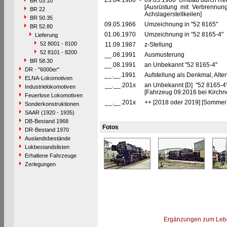
23.04.1966
-
09.05.1966 Umbau durch Reic
BR 03.10
[Ausrüstung mit Verbrennu
BR 22
Achslagerstellkeilen]
BR 50.35
09.05.1966
Umzeichnung in "52 8165"
BR 52.80
01.06.1970
Umzeichnung in "52 8165-4"
Lieferung
52 8001 - 8100
11.09.1987
z-Stellung
52 8101 - 8200
__.08.1991
Ausmusterung
BR 58.30
__.08.1991
an Unbekannt "52 8165-4"
DR - "6000er"
__.__.1991
Aufstellung als Denkmal, Al
ELNA-Lokomotiven
__.__.201x
an Unbekannt [D] "52 8165-4
Industrielokomotiven
[Fahrzeug 09.2016 bei Kirchne
Feuerlose Lokomotiven
__.__.201x
++ [2018 oder 2019] [Sommer 2
Sonderkonstruktionen
SAAR (1920 - 1935)
DB-Bestand 1968
Fotos
DR-Bestand 1970
Auslandsbestände
Lokbestandslisten
Erhaltene Fahrzeuge
Zerlegungen
Ergänzungen zum Leb