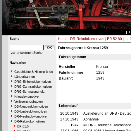
Suche
Home
|
DR-Rekolokomotiven
|
BR 52.80
|
Lie
Fahrzeugportrait Krenau 1259
zur erweiterten Suche
Fahrzeugstamm
Navigation
Hersteller:
Krenau
Geschichte & Hintergründe
Fabriknummer:
1259
Länderbahnen
Baujahr:
1943
DRG-Einheitslokomotiven
DRG-Zahnradlokomotiven
DRG-Schmalspurlok.
Kriegslokomotiven
Verlagerungsbauten
Lebenslauf
DB-Neubaulokomotiven
DB-Umbaulokomotiven
26.10.1943
Auslieferung an DRB - Deuts
DR-Neubaulokomotiven
27.10.1943
Abnahme
DR-Rekolokomotiven
__.__.194x
=> DR - Deutsche Reichsbahn
BR 01.5