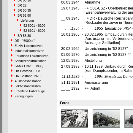
BR 03.10
06.03.1944
Abnahme
BR 22
19.07.1945
=> OBL-USZ - Oberbetriebslei
BR 50.35
[Eisenbahnverwaltung der ame
BR 52.80
__.09.1945
=> DR - Deutsche Reichsbahn
Lieferung
[Rückgabe der zuvor in Thüri
52 8001 - 8100
__.__.1954
-
__.__.1955
Einsatz bei PKP 
52 8101 - 8200
16.01.1965
-
20.02.1965 Umbau durch Rei
BR 58.30
[Ausrüstung mit Verbrennu
DR - "6000er"
Achslager-Stellkeilen]
ELNA-Lokomotiven
20.02.1965
Umzeichnung in "52 8127"
Industrielokomotiven
01.06.1970
Umzeichnung in "52 8127-4"
Feuerlose Lokomotiven
12.05.1986
Abstellung
Sonderkonstruktionen
SAAR (1920 - 1935)
27.09.1989
-
10.11.1989 Umbau durch Re
[zum Dampfspender, im Rahme
DB-Bestand 1968
DR-Bestand 1970
11.11.1989
-
__.__.199x
Einsatz als Damp
Auslandsbestände
21.11.1991
Ausmusterung
Lokbestandslisten
__.__.1992
++ [Adorf]
Erhaltene Fahrzeuge
Zerlegungen
Fotos