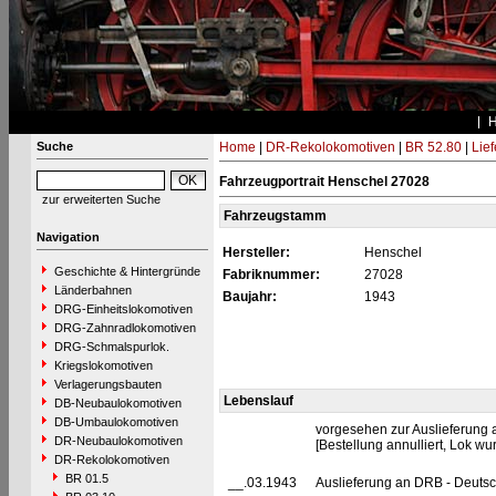
Suche
Home
|
DR-Rekolokomotiven
|
BR 52.80
|
Lie
Fahrzeugportrait Henschel 27028
zur erweiterten Suche
Fahrzeugstamm
Navigation
Hersteller:
Henschel
Geschichte & Hintergründe
Fabriknummer:
27028
Länderbahnen
Baujahr:
1943
DRG-Einheitslokomotiven
DRG-Zahnradlokomotiven
DRG-Schmalspurlok.
Kriegslokomotiven
Verlagerungsbauten
Lebenslauf
DB-Neubaulokomotiven
DB-Umbaulokomotiven
vorgesehen zur Auslieferung 
DR-Neubaulokomotiven
[Bestellung annulliert, Lok wu
DR-Rekolokomotiven
BR 01.5
__.03.1943
Auslieferung an DRB - Deuts