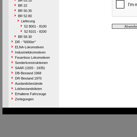
BR 03.10
BR 22
BR 50.35
BR 52.80
Lieferung
52 8001 - 8100
52 8101 - 8200
BR 58.30
DR - "6000er"
ELNA-Lokomotiven
Industrielokomotiven
Feuerlose Lokomotiven
Sonderkonstruktionen
SAAR (1920 - 1935)
DB-Bestand 1968
DR-Bestand 1970
Auslandsbestände
Lokbestandslisten
Erhaltene Fahrzeuge
Zerlegungen