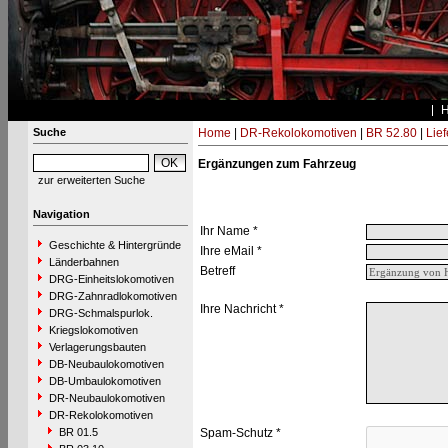
Suche
Home
|
DR-Rekolokomotiven
|
BR 52.80
|
Lie
Ergänzungen zum Fahrzeug
zur erweiterten Suche
Navigation
Ihr Name *
Geschichte & Hintergründe
Ihre eMail *
Länderbahnen
Betreff
DRG-Einheitslokomotiven
DRG-Zahnradlokomotiven
Ihre Nachricht *
DRG-Schmalspurlok.
Kriegslokomotiven
Verlagerungsbauten
DB-Neubaulokomotiven
DB-Umbaulokomotiven
DR-Neubaulokomotiven
DR-Rekolokomotiven
BR 01.5
Spam-Schutz *