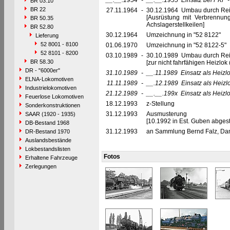
__.__.1954
-
__.__.1955
Einsatz bei PKP 
BR 03.10
BR 22
27.11.1964
-
30.12.1964 Umbau durch Rei
[Ausrüstung mit Verbrennu
BR 50.35
Achslagerstellkeilen]
BR 52.80
30.12.1964
Umzeichnung in "52 8122"
Lieferung
52 8001 - 8100
01.06.1970
Umzeichnung in "52 8122-5"
52 8101 - 8200
03.10.1989
-
30.10.1989 Umbau durch Re
BR 58.30
[zur nicht fahrfähigen Heizlo
DR - "6000er"
31.10.1989
-
__.11.1989
Einsatz als Heizl
ELNA-Lokomotiven
11.11.1989
-
__.12.1989
Einsatz als Heiz
Industrielokomotiven
21.12.1989
-
__.__.199x
Einsatz als Heizl
Feuerlose Lokomotiven
18.12.1993
z-Stellung
Sonderkonstruktionen
31.12.1993
Ausmusterung
SAAR (1920 - 1935)
[10.1992 in Est. Guben abgeste
DB-Bestand 1968
31.12.1993
an Sammlung Bernd Falz, Dam
DR-Bestand 1970
Auslandsbestände
Lokbestandslisten
Fotos
Erhaltene Fahrzeuge
Zerlegungen