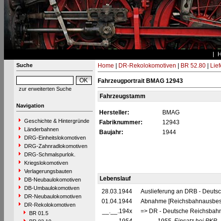
Suche
Home
|
DR-Rekolokomotiven
|
BR 52.80
|
Lie
Fahrzeugportrait BMAG 12943
zur erweiterten Suche
Fahrzeugstamm
Navigation
Hersteller:
BMAG
Geschichte & Hintergründe
Fabriknummer:
12943
Länderbahnen
Baujahr:
1944
DRG-Einheitslokomotiven
DRG-Zahnradlokomotiven
DRG-Schmalspurlok.
Kriegslokomotiven
Verlagerungsbauten
Lebenslauf
DB-Neubaulokomotiven
DB-Umbaulokomotiven
28.03.1944
Auslieferung an DRB - Deuts
DR-Neubaulokomotiven
01.04.1944
Abnahme [Reichsbahnausbes
DR-Rekolokomotiven
__.__.194x
=> DR - Deutsche Reichsbahn
BR 01.5