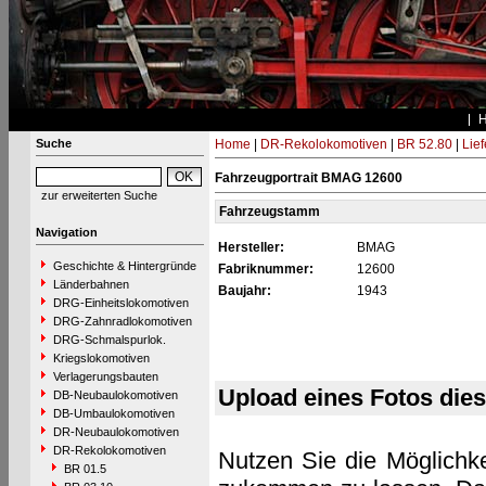
Suche
Home
|
DR-Rekolokomotiven
|
BR 52.80
|
Lie
Fahrzeugportrait BMAG 12600
zur erweiterten Suche
Fahrzeugstamm
Navigation
Hersteller:
BMAG
Geschichte & Hintergründe
Fabriknummer:
12600
Länderbahnen
Baujahr:
1943
DRG-Einheitslokomotiven
DRG-Zahnradlokomotiven
DRG-Schmalspurlok.
Kriegslokomotiven
Verlagerungsbauten
Upload eines Fotos die
DB-Neubaulokomotiven
DB-Umbaulokomotiven
DR-Neubaulokomotiven
DR-Rekolokomotiven
Nutzen Sie die Möglichke
BR 01.5