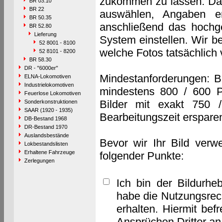
zukommen zu lassen. Das 
BR 03.10
BR 22
auswählen, Angaben e
BR 50.35
anschließend das hochge
BR 52.80
Lieferung
System einstellen. Wir b
52 8001 - 8100
welche Fotos tatsächlich
52 8101 - 8200
BR 58.30
DR - "6000er"
Mindestanforderungen: B
ELNA-Lokomotiven
Industrielokomotiven
mindestens 800 / 600 P
Feuerlose Lokomotiven
Bilder mit exakt 750 
Sonderkonstruktionen
SAAR (1920 - 1935)
Bearbeitungszeit erspare
DB-Bestand 1968
DR-Bestand 1970
Auslandsbestände
Bevor wir Ihr Bild verw
Lokbestandslisten
Erhaltene Fahrzeuge
folgender Punkte:
Zerlegungen
Ich bin der Bildurhe
habe die Nutzungsrec
erhalten. Hiermit bef
Ansprüchen Dritter a