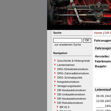
Suche
Home
|
DR-R
Fahrzeugpo
zur erweiterten Suche
Fahrzeugs
Navigation
Hersteller:
Geschichte & Hintergründe
Fabriknum
Länderbahnen
Baujahr:
DRG-Einheitslokomotiven
DRG-Zahnradlokomotiven
DRG-Schmalspurlok.
Kriegslokomotiven
Verlagerungsbauten
Lebenslauf
DB-Neubaulokomotiven
DB-Umbaulokomotiven
09.09.194
DR-Neubaulokomotiven
13.09.194
DR-Rekolokomotiven
__.__.194
BR 01.5