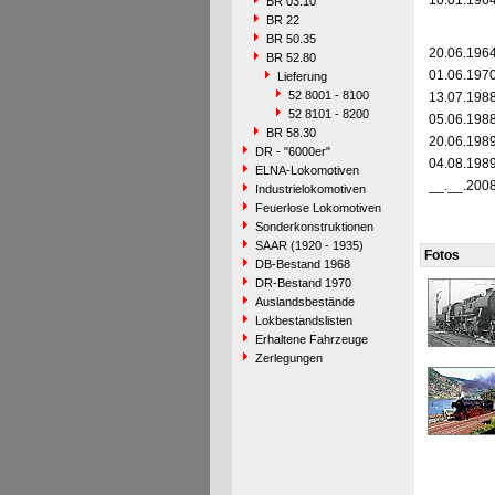
10.01.196
BR 03.10
BR 22
BR 50.35
20.06.196
BR 52.80
01.06.197
Lieferung
52 8001 - 8100
13.07.198
52 8101 - 8200
05.06.198
BR 58.30
20.06.198
DR - "6000er"
04.08.198
ELNA-Lokomotiven
__.__.200
Industrielokomotiven
Feuerlose Lokomotiven
Sonderkonstruktionen
SAAR (1920 - 1935)
Fotos
DB-Bestand 1968
DR-Bestand 1970
Auslandsbestände
Lokbestandslisten
Erhaltene Fahrzeuge
Zerlegungen