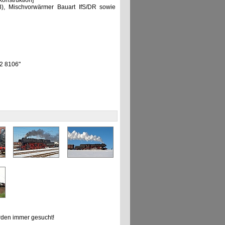
nstruktion]
), Mischvorwärmer Bauart IfS/DR sowie
52 8106"
den immer gesucht!