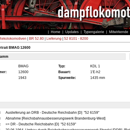
Home
Updates
Typengalerie
Mitwirkende
ekolokomotiven
|
BR 52.80
|
Lieferung
|
52 8101 - 8200
rtrait BMAG 12600
tamm
BMAG
Typ:
KDL 1
mer:
12600
Bauart:
1'E-h2
1943
Spurweite:
1435 mm
3
Auslieferung an DRB - Deutsche Reichsbahn [D] "52 6159"
3
Abnahme [Reichsbahnausbesserungswerk Brandenburg-West]
x
=> DR - Deutsche Reichsbahn [D] "52 6159"