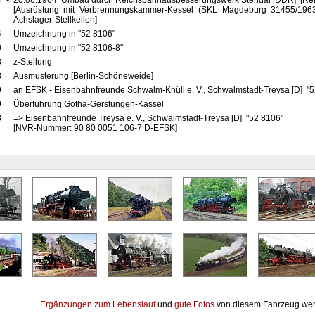
4
-
20.06.1964 Umbau durch Reichsbahnausbesserungswerk Stendal [DDR] [Reko
[Ausrüstung mit Verbrennungskammer-Kessel (SKL Magdeburg 31455/1963
Achslager-Stellkeilen]
4
Umzeichnung in "52 8106"
0
Umzeichnung in "52 8106-8"
8
z-Stellung
8
Ausmusterung [Berlin-Schöneweide]
9
an EFSK - Eisenbahnfreunde Schwalm-Knüll e. V., Schwalmstadt-Treysa [D] "
9
Überführung Gotha-Gerstungen-Kassel
8
=> Eisenbahnfreunde Treysa e. V., Schwalmstadt-Treysa [D] "52 8106"
[NVR-Nummer: 90 80 0051 106-7 D-EFSK]
Ergänzungen zum Lebenslauf
und
gute Fotos
von diesem Fahrzeug wer