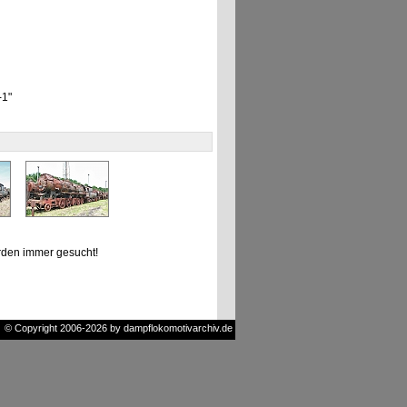
-1"
den immer gesucht!
© Copyright 2006-2026 by dampflokomotivarchiv.de