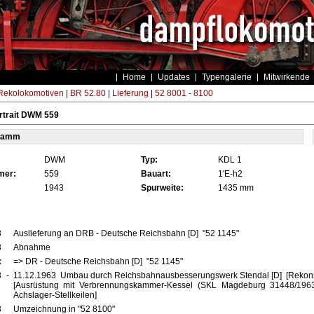
Home
Updates
Typengalerie
Mitwirkende
ekolokomotiven
|
BR 52.80
|
Lieferung
|
52 8001 - 8100
rtrait DWM 559
tamm
DWM
Typ:
KDL 1
mer:
559
Bauart:
1'E-h2
1943
Spurweite:
1435 mm
3
Auslieferung an DRB - Deutsche Reichsbahn [D] "52 1145"
3
Abnahme
x
=> DR - Deutsche Reichsbahn [D] "52 1145"
3
-
11.12.1963 Umbau durch Reichsbahnausbesserungswerk Stendal [D] [Rekonst
[Ausrüstung mit Verbrennungskammer-Kessel (SKL Magdeburg 31448/1963
Achslager-Stellkeilen]
3
Umzeichnung in "52 8100"