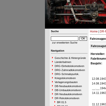
Suche
Home
|
DR-R
Fahrzeugpo
zur erweiterten Suche
Fahrzeugs
Navigation
Hersteller:
Geschichte & Hintergründe
Fabriknum
Länderbahnen
Baujahr:
DRG-Einheitslokomotiven
DRG-Zahnradlokomotiven
DRG-Schmalspurlok.
Kriegslokomotiven
12.08.194
Verlagerungsbauten
14.08.194
DB-Neubaulokomotiven
__.__.194
DB-Umbaulokomotiven
14.11.196
DR-Neubaulokomotiven
DR-Rekolokomotiven
BR 01.5
11.12.196