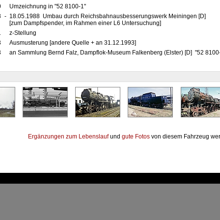
0
Umzeichnung in "52 8100-1"
8
-
18.05.1988 Umbau durch Reichsbahnausbesserungswerk Meiningen [D]
[zum Dampfspender, im Rahmen einer L6 Untersuchung]
1
z-Stellung
3
Ausmusterung [andere Quelle + an 31.12.1993]
3
an Sammlung Bernd Falz, Dampflok-Museum Falkenberg (Elster) [D] "52 8100
Ergänzungen zum Lebenslauf
und
gute Fotos
von diesem Fahrzeug wer