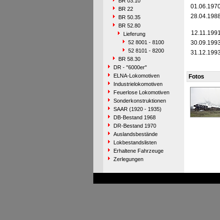
BR 03.10
01.06.197
BR 22
28.04.198
BR 50.35
BR 52.80
12.11.199
Lieferung
52 8001 - 8100
30.09.199
52 8101 - 8200
31.12.199
BR 58.30
DR - "6000er"
ELNA-Lokomotiven
Fotos
Industrielokomotiven
Feuerlose Lokomotiven
Sonderkonstruktionen
SAAR (1920 - 1935)
DB-Bestand 1968
DR-Bestand 1970
Auslandsbestände
Lokbestandslisten
Erhaltene Fahrzeuge
Zerlegungen