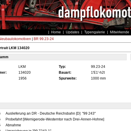
Home
Updates
Typengalerie
Mitwirkende
eubaulokomotiven
|
BR 99.23-24
rtrait LKM 134020
tamm
LKM
Typ:
99.23-24
mer:
134020
Bauart:
1'E1'-h2t
1956
Spurweite:
1000 mm
6
Auslieferung an DR - Deutsche Reichsbahn [D] "99 243"
6
Probefahrt [Wernigerode-Westerntor nach Drei-Annen-Hohne]
6
Abnahme