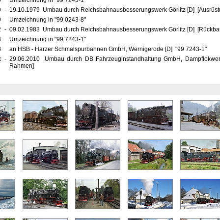
0
Umzeichnung in "99 7243-1"
9
-
19.10.1979 Umbau durch Reichsbahnausbesserungswerk Görlitz [D] [Ausrüstu
9
Umzeichnung in "99 0243-8"
2
-
09.02.1983 Umbau durch Reichsbahnausbesserungswerk Görlitz [D] [Rückbau
3
Umzeichnung in "99 7243-1"
3
an HSB - Harzer Schmalspurbahnen GmbH, Wernigerode [D] "99 7243-1"
x
-
29.06.2010 Umbau durch DB Fahrzeuginstandhaltung GmbH, Dampflokwerk
Rahmen]