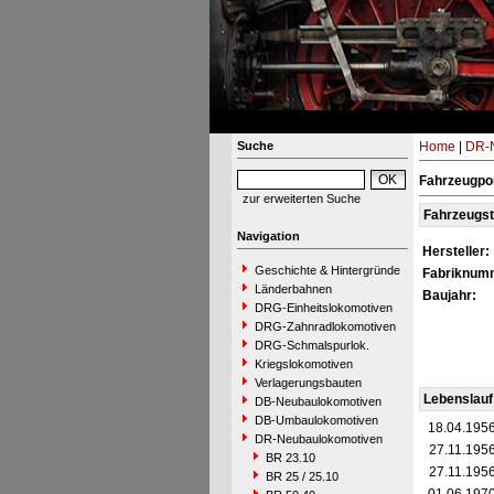
Suche
Home
|
DR-N
Fahrzeugpo
zur erweiterten Suche
Fahrzeugs
Navigation
Hersteller:
Geschichte & Hintergründe
Fabriknum
Länderbahnen
Baujahr:
DRG-Einheitslokomotiven
DRG-Zahnradlokomotiven
DRG-Schmalspurlok.
Kriegslokomotiven
Verlagerungsbauten
Lebenslauf
DB-Neubaulokomotiven
DB-Umbaulokomotiven
18.04.195
DR-Neubaulokomotiven
27.11.195
BR 23.10
27.11.195
BR 25 / 25.10