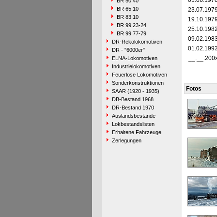
01.06.197
BR 50.40
BR 65.10
23.07.197
BR 83.10
19.10.197
BR 99.23-24
25.10.198
BR 99.77-79
09.02.198
DR-Rekolokomotiven
01.02.199
DR - "6000er"
__.__.200
ELNA-Lokomotiven
Industrielokomotiven
Feuerlose Lokomotiven
Sonderkonstruktionen
Fotos
SAAR (1920 - 1935)
DB-Bestand 1968
DR-Bestand 1970
Auslandsbestände
Lokbestandslisten
Erhaltene Fahrzeuge
Zerlegungen