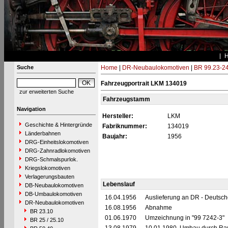
Suche
Home
|
DR-Neubaulokomotiven
|
BR 99.23-2
Fahrzeugportrait LKM 134019
zur erweiterten Suche
Fahrzeugstamm
Navigation
Hersteller:
LKM
Geschichte & Hintergründe
Fabriknummer:
134019
Länderbahnen
Baujahr:
1956
DRG-Einheitslokomotiven
DRG-Zahnradlokomotiven
DRG-Schmalspurlok.
Kriegslokomotiven
Verlagerungsbauten
Lebenslauf
DB-Neubaulokomotiven
DB-Umbaulokomotiven
16.04.1956
Auslieferung an DR - Deutsc
DR-Neubaulokomotiven
16.08.1956
Abnahme
BR 23.10
01.06.1970
Umzeichnung in "99 7242-3"
BR 25 / 25.10