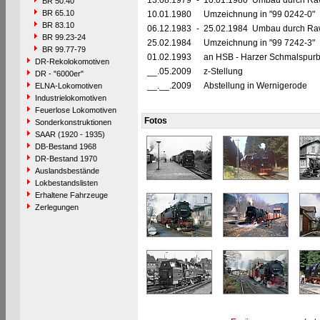
13.08.1979
-
10.01.1980 Umbau durch Raw 
BR 50.40
BR 65.10
10.01.1980
Umzeichnung in "99 0242-0"
BR 83.10
06.12.1983
-
25.02.1984 Umbau durch Raw 
BR 99.23-24
25.02.1984
Umzeichnung in "99 7242-3"
BR 99.77-79
01.02.1993
an HSB - Harzer Schmalspur
DR-Rekolokomotiven
__.05.2009
z-Stellung
DR - "6000er"
__.__.2009
Abstellung in Wernigerode
ELNA-Lokomotiven
Industrielokomotiven
Feuerlose Lokomotiven
Fotos
Sonderkonstruktionen
SAAR (1920 - 1935)
DB-Bestand 1968
DR-Bestand 1970
Auslandsbestände
Lokbestandslisten
Erhaltene Fahrzeuge
Zerlegungen