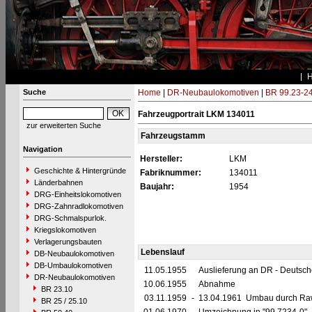
Suche
Home
|
DR-Neubaulokomotiven
|
BR 99.23-2
Fahrzeugportrait LKM 134011
zur erweiterten Suche
Fahrzeugstamm
Navigation
Hersteller:
LKM
Geschichte & Hintergründe
Fabriknummer:
134011
Länderbahnen
Baujahr:
1954
DRG-Einheitslokomotiven
DRG-Zahnradlokomotiven
DRG-Schmalspurlok.
Kriegslokomotiven
Verlagerungsbauten
Lebenslauf
DB-Neubaulokomotiven
DB-Umbaulokomotiven
11.05.1955
Auslieferung an DR - Deutsc
DR-Neubaulokomotiven
10.06.1955
Abnahme
BR 23.10
03.11.1959
-
13.04.1961 Umbau durch Raw G
BR 25 / 25.10