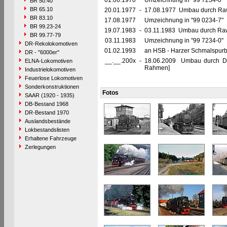
01.06.1970
Umzeichnung in "99 7234-0"
BR 50.40
BR 65.10
20.01.1977
-
17.08.1977 Umbau durch Raw G
BR 83.10
17.08.1977
Umzeichnung in "99 0234-7"
BR 99.23-24
19.07.1983
-
03.11.1983 Umbau durch Raw 
BR 99.77-79
03.11.1983
Umzeichnung in "99 7234-0"
DR-Rekolokomotiven
01.02.1993
an HSB - Harzer Schmalspur
DR - "6000er"
__.__.200x
-
18.06.2009 Umbau durch DB
ELNA-Lokomotiven
Rahmen]
Industrielokomotiven
Feuerlose Lokomotiven
Sonderkonstruktionen
Fotos
SAAR (1920 - 1935)
DB-Bestand 1968
DR-Bestand 1970
Auslandsbestände
Lokbestandslisten
Erhaltene Fahrzeuge
Zerlegungen