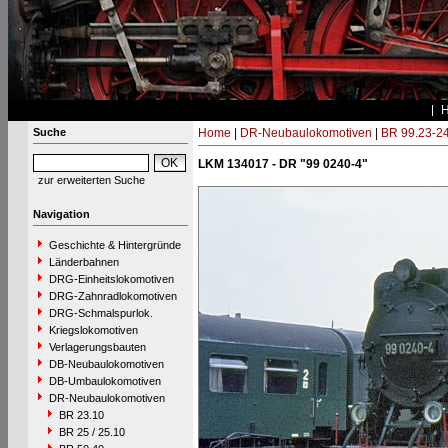
Suche
Home
|
DR-Neubaulokomotiven
|
BR 99.23-2
LKM 134017 - DR "99 0240-4"
zur erweiterten Suche
Navigation
Geschichte & Hintergründe
Länderbahnen
DRG-Einheitslokomotiven
DRG-Zahnradlokomotiven
DRG-Schmalspurlok.
Kriegslokomotiven
Verlagerungsbauten
DB-Neubaulokomotiven
DB-Umbaulokomotiven
DR-Neubaulokomotiven
BR 23.10
BR 25 / 25.10