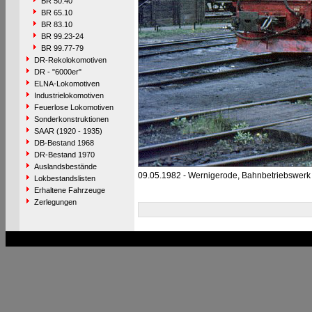
BR 50.40
BR 65.10
BR 83.10
BR 99.23-24
BR 99.77-79
DR-Rekolokomotiven
DR - "6000er"
ELNA-Lokomotiven
Industrielokomotiven
Feuerlose Lokomotiven
Sonderkonstruktionen
SAAR (1920 - 1935)
DB-Bestand 1968
DR-Bestand 1970
Auslandsbestände
09.05.1982 - Wernigerode, Bahnbetriebswerk
Lokbestandslisten
Erhaltene Fahrzeuge
Zerlegungen