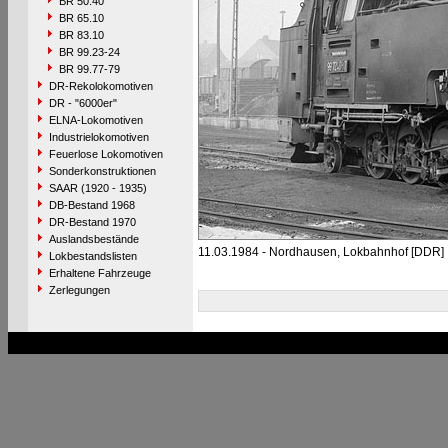
BR 50.40
BR 65.10
BR 83.10
BR 99.23-24
BR 99.77-79
DR-Rekolokomotiven
DR - "6000er"
ELNA-Lokomotiven
Industrielokomotiven
Feuerlose Lokomotiven
Sonderkonstruktionen
SAAR (1920 - 1935)
DB-Bestand 1968
DR-Bestand 1970
Auslandsbestände
11.03.1984 - Nordhausen, Lokbahnhof [DDR]
Lokbestandslisten
Erhaltene Fahrzeuge
Zerlegungen