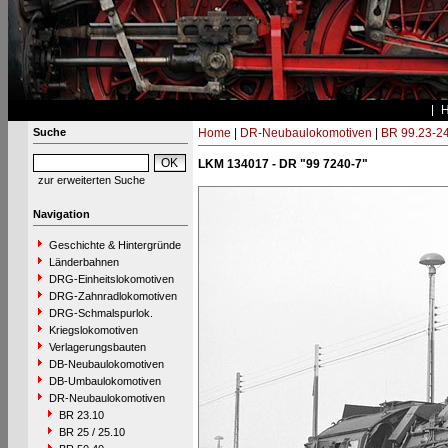
Suche
Home
|
DR-Neubaulokomotiven
|
BR 99.23-2
LKM 134017 - DR "99 7240-7"
zur erweiterten Suche
Navigation
Geschichte & Hintergründe
Länderbahnen
DRG-Einheitslokomotiven
DRG-Zahnradlokomotiven
DRG-Schmalspurlok.
Kriegslokomotiven
Verlagerungsbauten
DB-Neubaulokomotiven
DB-Umbaulokomotiven
DR-Neubaulokomotiven
BR 23.10
BR 25 / 25.10