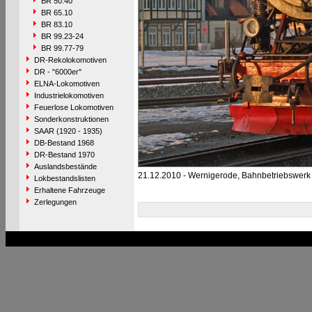
BR 50.40
BR 65.10
BR 83.10
BR 99.23-24
BR 99.77-79
DR-Rekolokomotiven
DR - "6000er"
ELNA-Lokomotiven
Industrielokomotiven
Feuerlose Lokomotiven
Sonderkonstruktionen
SAAR (1920 - 1935)
DB-Bestand 1968
DR-Bestand 1970
Auslandsbestände
21.12.2010 - Wernigerode, Bahnbetriebswer
Lokbestandslisten
Erhaltene Fahrzeuge
Zerlegungen