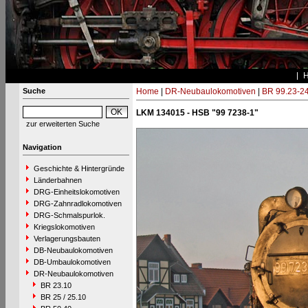
Suche
Home
|
DR-Neubaulokomotiven
|
BR 99.23-2
LKM 134015 - HSB "99 7238-1"
zur erweiterten Suche
Navigation
Geschichte & Hintergründe
Länderbahnen
DRG-Einheitslokomotiven
DRG-Zahnradlokomotiven
DRG-Schmalspurlok.
Kriegslokomotiven
Verlagerungsbauten
DB-Neubaulokomotiven
DB-Umbaulokomotiven
DR-Neubaulokomotiven
BR 23.10
BR 25 / 25.10