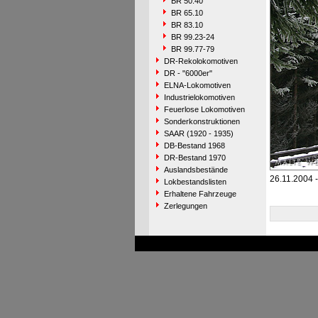
BR 50.40
BR 65.10
BR 83.10
BR 99.23-24
BR 99.77-79
DR-Rekolokomotiven
DR - "6000er"
ELNA-Lokomotiven
Industrielokomotiven
Feuerlose Lokomotiven
Sonderkonstruktionen
SAAR (1920 - 1935)
DB-Bestand 1968
DR-Bestand 1970
Auslandsbestände
26.11.2004 -
Lokbestandslisten
Erhaltene Fahrzeuge
Zerlegungen