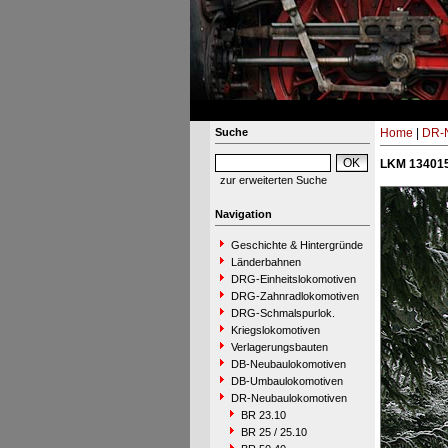
Suche
Home
|
DR-N
LKM 134015
zur erweiterten Suche
Navigation
Geschichte & Hintergründe
Länderbahnen
DRG-Einheitslokomotiven
DRG-Zahnradlokomotiven
DRG-Schmalspurlok.
Kriegslokomotiven
Verlagerungsbauten
DB-Neubaulokomotiven
DB-Umbaulokomotiven
DR-Neubaulokomotiven
BR 23.10
BR 25 / 25.10