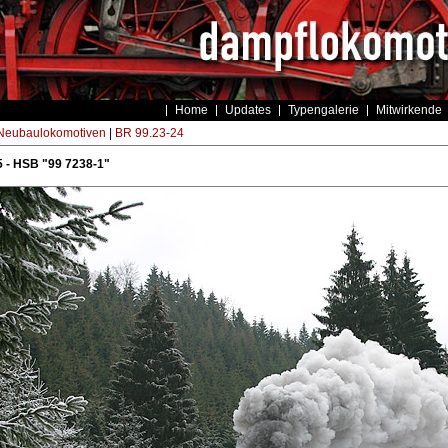
Home
Updates
Typengalerie
Mitwirkende
eubaulokomotiven
|
BR 99.23-24
 - HSB "99 7238-1"