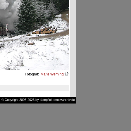
Fotograf:
Malte Werning
© Copyright 2006-2026 by dampflokomotivarchiv.de