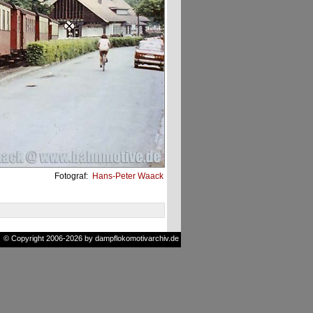
Fotograf:
Hans-Peter Waack
© Copyright 2006-2026 by dampflokomotivarchiv.de