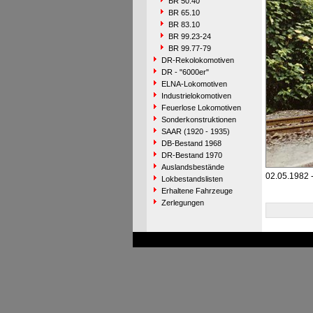
BR 50.40
BR 65.10
BR 83.10
BR 99.23-24
BR 99.77-79
DR-Rekolokomotiven
DR - "6000er"
ELNA-Lokomotiven
Industrielokomotiven
Feuerlose Lokomotiven
Sonderkonstruktionen
SAAR (1920 - 1935)
DB-Bestand 1968
DR-Bestand 1970
Auslandsbestände
02.05.1982 
Lokbestandslisten
Erhaltene Fahrzeuge
Zerlegungen