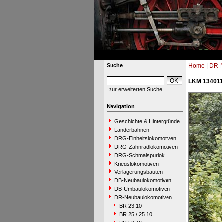
Suche
Home
|
DR-N
LKM 134011
zur erweiterten Suche
Navigation
Geschichte & Hintergründe
Länderbahnen
DRG-Einheitslokomotiven
DRG-Zahnradlokomotiven
DRG-Schmalspurlok.
Kriegslokomotiven
Verlagerungsbauten
DB-Neubaulokomotiven
DB-Umbaulokomotiven
DR-Neubaulokomotiven
BR 23.10
BR 25 / 25.10