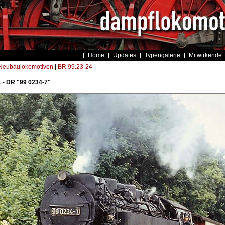
Home
Updates
Typengalerie
Mitwirkende
eubaulokomotiven
|
BR 99.23-24
 - DR "99 0234-7"