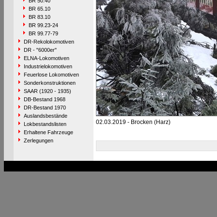
BR 50.40
BR 65.10
BR 83.10
BR 99.23-24
BR 99.77-79
DR-Rekolokomotiven
DR - "6000er"
ELNA-Lokomotiven
Industrielokomotiven
Feuerlose Lokomotiven
Sonderkonstruktionen
SAAR (1920 - 1935)
DB-Bestand 1968
DR-Bestand 1970
Auslandsbestände
02.03.2019 - Brocken (Harz)
Lokbestandslisten
Erhaltene Fahrzeuge
Zerlegungen