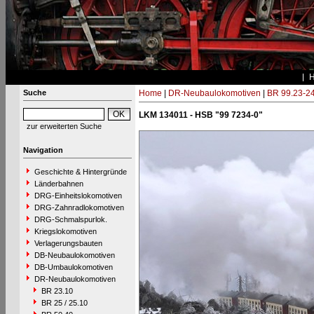
Suche
Home
|
DR-Neubaulokomotiven
|
BR 99.23-2
LKM 134011 - HSB "99 7234-0"
zur erweiterten Suche
Navigation
Geschichte & Hintergründe
Länderbahnen
DRG-Einheitslokomotiven
DRG-Zahnradlokomotiven
DRG-Schmalspurlok.
Kriegslokomotiven
Verlagerungsbauten
DB-Neubaulokomotiven
DB-Umbaulokomotiven
DR-Neubaulokomotiven
BR 23.10
BR 25 / 25.10