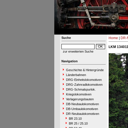
Suche
Home
|
DR-N
LKM 134011
zur erweiterten Suche
Navigation
Geschichte & Hintergründe
Länderbahnen
DRG-Einheitslokomotiven
DRG-Zahnradlokomotiven
DRG-Schmalspurlok.
Kriegslokomotiven
Verlagerungsbauten
DB-Neubaulokomotiven
DB-Umbaulokomotiven
DR-Neubaulokomotiven
BR 23.10
BR 25 / 25.10