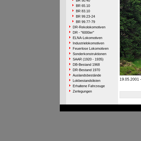
BR 50.40
BR 65.10
BR 83.10
BR 99.23-24
BR 99.77-79
DR-Rekolokomotiven
DR - "6000er"
ELNA-Lokomotiven
Industrielokomotiven
Feuerlose Lokomotiven
Sonderkonstruktionen
SAAR (1920 - 1935)
DB-Bestand 1968
DR-Bestand 1970
Auslandsbestände
19.05.2001 
Lokbestandslisten
Erhaltene Fahrzeuge
Zerlegungen