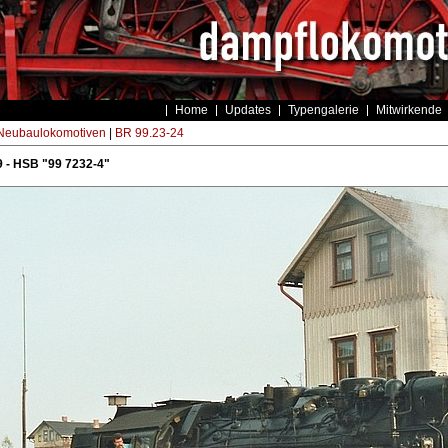
Home
Updates
Typengalerie
Mitwirkende
eubaulokomotiven
|
BR 99.23-24
 - HSB "99 7232-4"