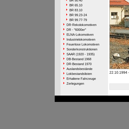
BR 50.40
BR 65.10
BR 83.10
BR 99.23-24
BR 99.77-79
DR-Rekolokomotiven
DR - "6000er"
ELNA-Lokomotiven
Industrielokomotiven
Feuerlose Lokomotiven
Sonderkonstruktionen
SAAR (1920 - 1935)
DB-Bestand 1968
DR-Bestand 1970
Auslandsbestände
22.10.1994 
Lokbestandslisten
Erhaltene Fahrzeuge
Zerlegungen