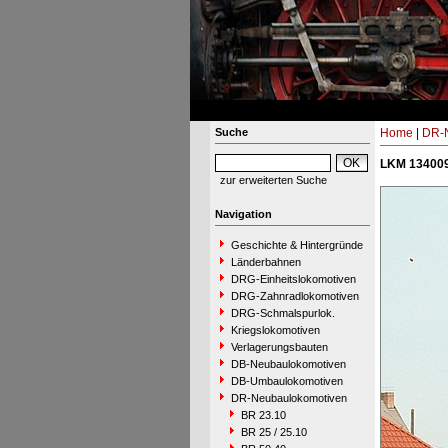
Suche
Home
|
DR-N
LKM 134009
zur erweiterten Suche
Navigation
Geschichte & Hintergründe
Länderbahnen
DRG-Einheitslokomotiven
DRG-Zahnradlokomotiven
DRG-Schmalspurlok.
Kriegslokomotiven
Verlagerungsbauten
DB-Neubaulokomotiven
DB-Umbaulokomotiven
DR-Neubaulokomotiven
BR 23.10
BR 25 / 25.10