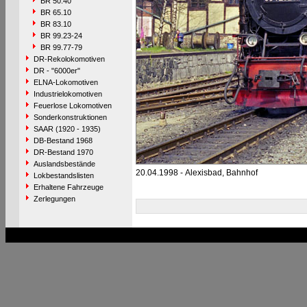
BR 50.40
BR 65.10
BR 83.10
BR 99.23-24
BR 99.77-79
DR-Rekolokomotiven
DR - "6000er"
ELNA-Lokomotiven
Industrielokomotiven
Feuerlose Lokomotiven
Sonderkonstruktionen
SAAR (1920 - 1935)
DB-Bestand 1968
DR-Bestand 1970
Auslandsbestände
20.04.1998 - Alexisbad, Bahnhof
Lokbestandslisten
Erhaltene Fahrzeuge
Zerlegungen