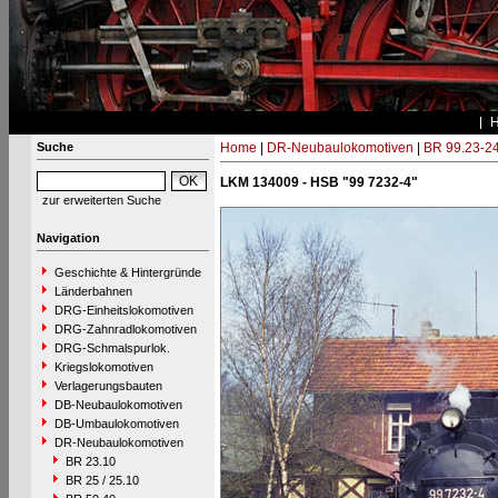
Suche
Home
|
DR-Neubaulokomotiven
|
BR 99.23-2
LKM 134009 - HSB "99 7232-4"
zur erweiterten Suche
Navigation
Geschichte & Hintergründe
Länderbahnen
DRG-Einheitslokomotiven
DRG-Zahnradlokomotiven
DRG-Schmalspurlok.
Kriegslokomotiven
Verlagerungsbauten
DB-Neubaulokomotiven
DB-Umbaulokomotiven
DR-Neubaulokomotiven
BR 23.10
BR 25 / 25.10