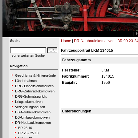
Suche
Home
|
DR-Neubaulokomotiven
|
BR 99.23-2
Fahrzeugportrait LKM 134015
zur erweiterten Suche
Fahrzeugstamm
Navigation
Hersteller:
LKM
Geschichte & Hintergründe
Fabriknummer:
134015
Länderbahnen
Baujahr:
1956
DRG-Einheitslokomotiven
DRG-Zahnradlokomotiven
DRG-Schmalspurlok.
Kriegslokomotiven
Verlagerungsbauten
Untersuchungen
DB-Neubaulokomotiven
DB-Umbaulokomotiven
-
DR-Neubaulokomotiven
BR 23.10
BR 25 / 25.10