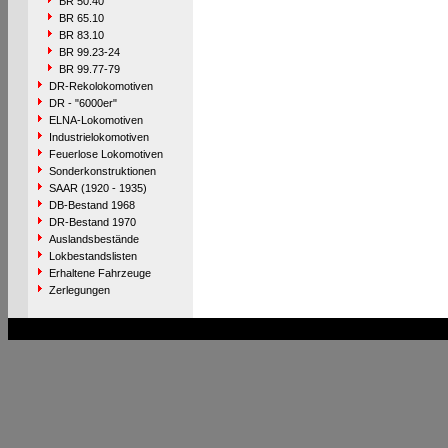
BR 50.40
BR 65.10
BR 83.10
BR 99.23-24
BR 99.77-79
DR-Rekolokomotiven
DR - "6000er"
ELNA-Lokomotiven
Industrielokomotiven
Feuerlose Lokomotiven
Sonderkonstruktionen
SAAR (1920 - 1935)
DB-Bestand 1968
DR-Bestand 1970
Auslandsbestände
Lokbestandslisten
Erhaltene Fahrzeuge
Zerlegungen