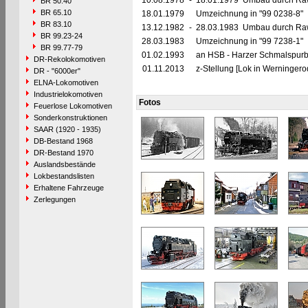
10.08.1978
-
18.01.1979 Umbau durch Raw 
BR 50.40
BR 65.10
18.01.1979
Umzeichnung in "99 0238-8"
BR 83.10
13.12.1982
-
28.03.1983 Umbau durch Raw 
BR 99.23-24
28.03.1983
Umzeichnung in "99 7238-1"
BR 99.77-79
01.02.1993
an HSB - Harzer Schmalspur
DR-Rekolokomotiven
01.11.2013
z-Stellung [Lok in Werningero
DR - "6000er"
ELNA-Lokomotiven
Industrielokomotiven
Fotos
Feuerlose Lokomotiven
Sonderkonstruktionen
SAAR (1920 - 1935)
DB-Bestand 1968
DR-Bestand 1970
Auslandsbestände
Lokbestandslisten
Erhaltene Fahrzeuge
Zerlegungen