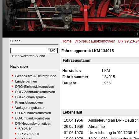
Suche
Home
|
DR-Neubaulokomotiven
|
BR 99.23-2
Fahrzeugportrait LKM 134015
zur erweiterten Suche
Fahrzeugstamm
Navigation
Hersteller:
LKM
Geschichte & Hintergründe
Fabriknummer:
134015
Länderbahnen
Baujahr:
1956
DRG-Einheitslokomotiven
DRG-Zahnradlokomotiven
DRG-Schmalspurlok.
Kriegslokomotiven
Verlagerungsbauten
Lebenslauf
DB-Neubaulokomotiven
DB-Umbaulokomotiven
10.04.1956
Auslieferung an DR - Deutsc
DR-Neubaulokomotiven
26.05.1956
Abnahme
BR 23.10
01.06.1970
Umzeichnung in "99 7238-1"
BR 25 / 25.10