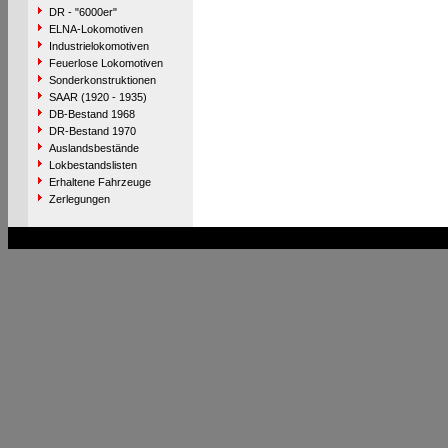
DR - "6000er"
ELNA-Lokomotiven
Industrielokomotiven
Feuerlose Lokomotiven
Sonderkonstruktionen
SAAR (1920 - 1935)
DB-Bestand 1968
DR-Bestand 1970
Auslandsbestände
Lokbestandslisten
Erhaltene Fahrzeuge
Zerlegungen