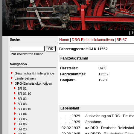
Suche
Home
|
DRG-Einheitslokomotiven
|
BR 87
Fahrzeugportrait O&K 11552
zur erweiterten Suche
Fahrzeugstamm
Navigation
Hersteller:
O&K
Geschichte & Hintergründe
Fabriknummer:
11552
Länderbahnen
Baujahr:
1928
DRG-Einheitslokomotiven
BR 01
BR 01.10
BR 02
BR 03
Lebenslauf
BR 03.10
BR 04
__.__.1929
Auslieferung an DRG - Deutsc
BR 05
__.__.1929
Abnahme
BR 06
02.02.1937
=> DRB - Deutsche Reichsbah
BR 23