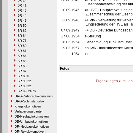
20.08.1945
=> RBGD - Reichsbahn-General
BR 24
[Eisenbahnverwaltung der brit
BR 41
10.09.1946
=> HVE - Hauptverwaltung de
BR 43
[Zusammenschluß der Eisenba
BR 44
12.09.1948
=> VfV - Verwaltung für Verke
BR 45
[Eingliederung der HVE als Ha
BR 50
07.09.1949
=> DB - Deutsche Bundesbahn
BR 62
BR 64
17.06.1954
z-Stellung
BR 71
18.03.1954
Genehmigung zur Ausmusterun
BR 80
19.02.1957
an IWK - Industriewerke Karl
BR 81
__.__.195x
++
BR 84
BR 85
BR 86
Fotos
BR 87
BR 89.0
Ergänzungen zum Leb
BR 99.22
BR 99.32
BR 99.73-76
DRG-Zahnradlokomotiven
DRG-Schmalspurlok.
Kriegslokomotiven
Verlagerungsbauten
DB-Neubaulokomotiven
DB-Umbaulokomotiven
DR-Neubaulokomotiven
DR-Rekolokomotiven