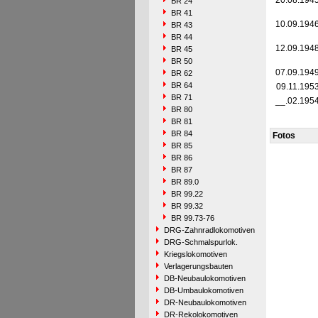
20.08.194
BR 24
BR 41
10.09.194
BR 43
BR 44
12.09.194
BR 45
BR 50
07.09.194
BR 62
BR 64
09.11.195
BR 71
__.02.195
BR 80
BR 81
BR 84
Fotos
BR 85
BR 86
BR 87
BR 89.0
BR 99.22
BR 99.32
BR 99.73-76
DRG-Zahnradlokomotiven
DRG-Schmalspurlok.
Kriegslokomotiven
Verlagerungsbauten
DB-Neubaulokomotiven
DB-Umbaulokomotiven
DR-Neubaulokomotiven
DR-Rekolokomotiven