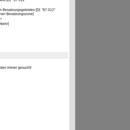
eld [D] "87 012"
n Besatzungsgebietes [D] "87 012"
chen Besatzungszone]
2"
rkehr]
den immer gesucht!