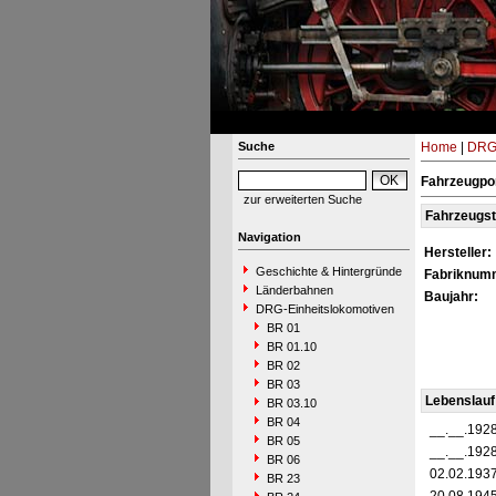
Suche
Home
|
DRG-
Fahrzeugpo
zur erweiterten Suche
Fahrzeugs
Navigation
Hersteller:
Geschichte & Hintergründe
Fabriknum
Länderbahnen
Baujahr:
DRG-Einheitslokomotiven
BR 01
BR 01.10
BR 02
BR 03
Lebenslauf
BR 03.10
BR 04
__.__.192
BR 05
__.__.192
BR 06
02.02.193
BR 23