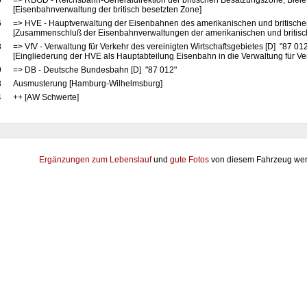
5
=> RBGD - Reichsbahn-Generaldirektion der britischen Besatzungszone, Bielef
[Eisenbahnverwaltung der britisch besetzten Zone]
6
=> HVE - Hauptverwaltung der Eisenbahnen des amerikanischen und britische
[Zusammenschluß der Eisenbahnverwaltungen der amerikanischen und britis
8
=> VfV - Verwaltung für Verkehr des vereinigten Wirtschaftsgebietes [D] "87 01
[Eingliederung der HVE als Hauptabteilung Eisenbahn in die Verwaltung für Ve
9
=> DB - Deutsche Bundesbahn [D] "87 012"
3
Ausmusterung [Hamburg-Wilhelmsburg]
4
++ [AW Schwerte]
Ergänzungen zum Lebenslauf
und
gute Fotos
von diesem Fahrzeug wer