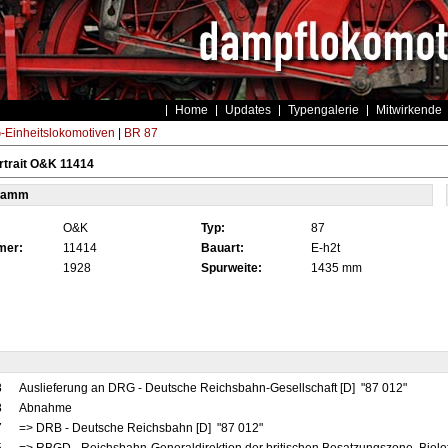
Home
Updates
Typengalerie
Mitwirkende
Einheitslokomotiven
|
BR 87
rtrait O&K 11414
tamm
O&K
Typ:
87
mer:
11414
Bauart:
E-h2t
1928
Spurweite:
1435 mm
8
Auslieferung an DRG - Deutsche Reichsbahn-Gesellschaft [D] "87 012"
8
Abnahme
7
=> DRB - Deutsche Reichsbahn [D] "87 012"