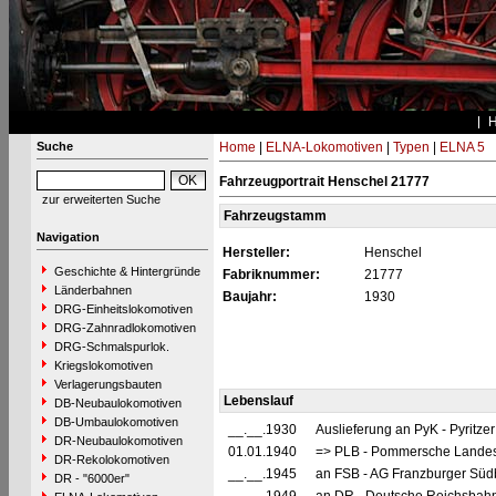
Suche
Home
|
ELNA-Lokomotiven
|
Typen
|
ELNA 5
Fahrzeugportrait Henschel 21777
zur erweiterten Suche
Fahrzeugstamm
Navigation
Hersteller:
Henschel
Geschichte & Hintergründe
Fabriknummer:
21777
Länderbahnen
Baujahr:
1930
DRG-Einheitslokomotiven
DRG-Zahnradlokomotiven
DRG-Schmalspurlok.
Kriegslokomotiven
Verlagerungsbauten
Lebenslauf
DB-Neubaulokomotiven
DB-Umbaulokomotiven
__.__.1930
Auslieferung an PyK - Pyritzer
DR-Neubaulokomotiven
01.01.1940
=> PLB - Pommersche Landesb
DR-Rekolokomotiven
__.__.1945
an FSB - AG Franzburger Süd
DR - "6000er"