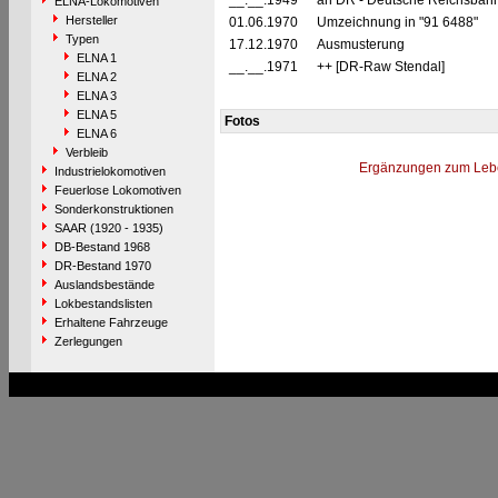
__.__.1949
an DR - Deutsche Reichsbahn
ELNA-Lokomotiven
Hersteller
01.06.1970
Umzeichnung in "91 6488"
Typen
17.12.1970
Ausmusterung
ELNA 1
__.__.1971
++ [DR-Raw Stendal]
ELNA 2
ELNA 3
ELNA 5
Fotos
ELNA 6
Verbleib
Ergänzungen zum Leb
Industrielokomotiven
Feuerlose Lokomotiven
Sonderkonstruktionen
SAAR (1920 - 1935)
DB-Bestand 1968
DR-Bestand 1970
Auslandsbestände
Lokbestandslisten
Erhaltene Fahrzeuge
Zerlegungen