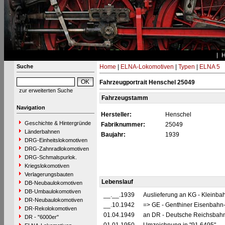
Suche
Home
|
ELNA-Lokomotiven
|
Typen
|
ELNA 5
Fahrzeugportrait Henschel 25049
zur erweiterten Suche
Fahrzeugstamm
Navigation
Hersteller:
Henschel
Geschichte & Hintergründe
Fabriknummer:
25049
Länderbahnen
Baujahr:
1939
DRG-Einheitslokomotiven
DRG-Zahnradlokomotiven
DRG-Schmalspurlok.
Kriegslokomotiven
Verlagerungsbauten
Lebenslauf
DB-Neubaulokomotiven
DB-Umbaulokomotiven
__.__.1939
Auslieferung an KG - Kleinba
DR-Neubaulokomotiven
__.10.1942
=> GE - Genthiner Eisenbahn-
DR-Rekolokomotiven
01.04.1949
an DR - Deutsche Reichsbahn
DR - "6000er"