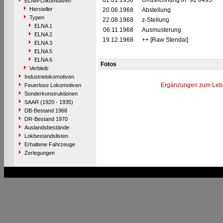
01.01.1950
Umzeichnung in "91 6495"
ELNA-Lokomotiven
Hersteller
20.06.1968
Abstellung
Typen
22.08.1968
z-Stellung
ELNA 1
06.11.1968
Ausmusterung
ELNA 2
19.12.1968
++ [Raw Stendal]
ELNA 3
ELNA 5
ELNA 6
Fotos
Verbleib
Industrielokomotiven
Ergänzungen zum Leb
Feuerlose Lokomotiven
Sonderkonstruktionen
SAAR (1920 - 1935)
DB-Bestand 1968
DR-Bestand 1970
Auslandsbestände
Lokbestandslisten
Erhaltene Fahrzeuge
Zerlegungen