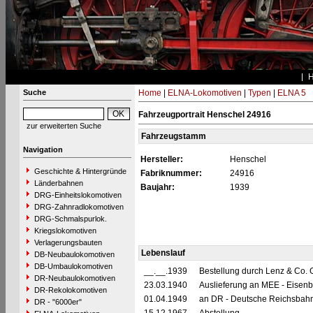
Suche
Home
|
ELNA-Lokomotiven
|
Typen
|
ELNA 5
Fahrzeugportrait Henschel 24916
zur erweiterten Suche
Fahrzeugstamm
Navigation
Hersteller:
Henschel
Geschichte & Hintergründe
Fabriknummer:
24916
Länderbahnen
Baujahr:
1939
DRG-Einheitslokomotiven
DRG-Zahnradlokomotiven
DRG-Schmalspurlok.
Kriegslokomotiven
Verlagerungsbauten
Lebenslauf
DB-Neubaulokomotiven
DB-Umbaulokomotiven
__.__.1939
Bestellung durch Lenz & Co. 
DR-Neubaulokomotiven
23.03.1940
Auslieferung an MEE - Eise
DR-Rekolokomotiven
01.04.1949
an DR - Deutsche Reichsbahn
DR - "6000er"