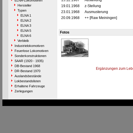
15.12.1967
Abstellung
ELNA-Lokomotiven
Hersteller
19.01.1968
z-Stellung
Typen
23.01.1968
Ausmusterung
ELNA 1
20.09.1968
++ [Raw Meiningen]
ELNA 2
ELNA 3
ELNA 5
Fotos
ELNA 6
Verbleib
Industrielokomotiven
Feuerlose Lokomotiven
Sonderkonstruktionen
SAAR (1920 - 1935)
DB-Bestand 1968
Ergänzungen zum Leb
DR-Bestand 1970
Auslandsbestände
Lokbestandslisten
Erhaltene Fahrzeuge
Zerlegungen