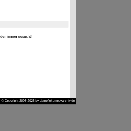
den immer gesucht!
© Copyright 2006-2026 by dampflokomotivarchiv.de