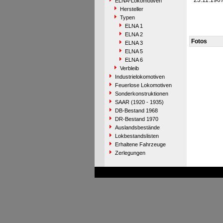
23.11.196
ELNA-Lokomotiven
Hersteller
Typen
ELNA 1
ELNA 2
Fotos
ELNA 3
ELNA 5
ELNA 6
Verbleib
Industrielokomotiven
Feuerlose Lokomotiven
Sonderkonstruktionen
SAAR (1920 - 1935)
DB-Bestand 1968
DR-Bestand 1970
Auslandsbestände
Lokbestandslisten
Erhaltene Fahrzeuge
Zerlegungen