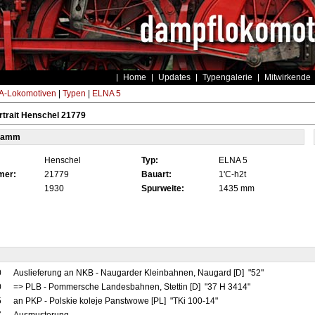
Home
Updates
Typengalerie
Mitwirkende
-Lokomotiven
|
Typen
|
ELNA 5
trait Henschel 21779
tamm
Henschel
Typ:
ELNA 5
mer:
21779
Bauart:
1'C-h2t
1930
Spurweite:
1435 mm
0
Auslieferung an NKB - Naugarder Kleinbahnen, Naugard [D] "52"
0
=> PLB - Pommersche Landesbahnen, Stettin [D] "37 H 3414"
5
an PKP - Polskie koleje Panstwowe [PL] "TKi 100-14"