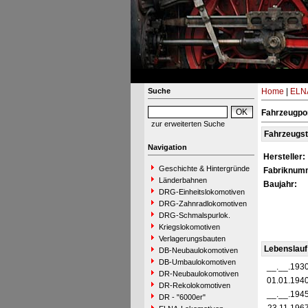
Suche
Home
|
ELNA
Fahrzeugpor
zur erweiterten Suche
Fahrzeugs
Navigation
Hersteller:
Geschichte & Hintergründe
Fabriknum
Länderbahnen
Baujahr:
DRG-Einheitslokomotiven
DRG-Zahnradlokomotiven
DRG-Schmalspurlok.
Kriegslokomotiven
Verlagerungsbauten
Lebenslauf
DB-Neubaulokomotiven
DB-Umbaulokomotiven
__.__.193
DR-Neubaulokomotiven
01.01.194
DR-Rekolokomotiven
__.__.194
DR - "6000er"