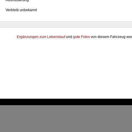
7
Ausmusterung
Verbleib unbekannt
Ergänzungen zum Lebenslauf
und
gute Fotos
von diesem Fahrzeug wer